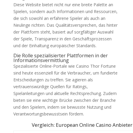
Diese Website bietet nicht nur eine breite Palette an
Spielen, sondern auch Informationen und Ressourcen,
die sich sowohl an erfahrene Spieler als auch an
Neulinge richten. Das Qualitätsversprechen, das hinter
der Plattform steht, basiert auf sorgfältiger Auswahl
der Spiele, Transparenz in den Geschäftsprozessen
und der Einhaltung europäischer Standards.
Die Rolle spezialisierter Plattformen in der
Informationsvermittlung
Spezialisierte Online-Portale wie Casino Thor Fortune
sind heute essenziell für die Verbraucher, um fundierte
Entscheidungen zu treffen. Sie agieren als
vertrauenswürdige Quellen für Ratings,
Spielanleitungen und aktuelle Rechtsprechung. Zudem
bieten sie eine wichtige Brücke zwischen der Branche
und den Spielern, indem sie bewusste Nutzung und
Verantwortungsbewusstsein fördern.
Vergleich: European Online Casino Anbiete