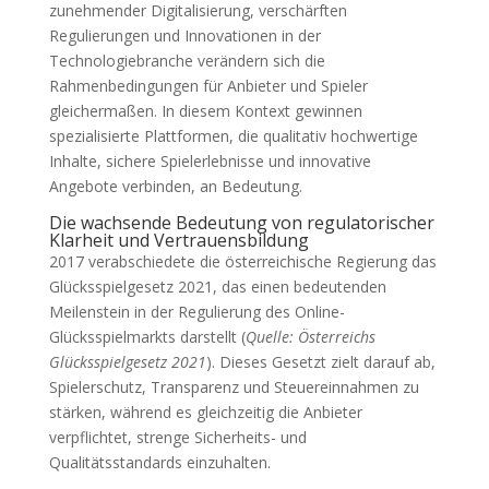
zunehmender Digitalisierung, verschärften
Regulierungen und Innovationen in der
Technologiebranche verändern sich die
Rahmenbedingungen für Anbieter und Spieler
gleichermaßen. In diesem Kontext gewinnen
spezialisierte Plattformen, die qualitativ hochwertige
Inhalte, sichere Spielerlebnisse und innovative
Angebote verbinden, an Bedeutung.
Die wachsende Bedeutung von regulatorischer
Klarheit und Vertrauensbildung
2017 verabschiedete die österreichische Regierung das
Glücksspielgesetz 2021, das einen bedeutenden
Meilenstein in der Regulierung des Online-
Glücksspielmarkts darstellt (
Quelle: Österreichs
Glücksspielgesetz 2021
). Dieses Gesetzt zielt darauf ab,
Spielerschutz, Transparenz und Steuereinnahmen zu
stärken, während es gleichzeitig die Anbieter
verpflichtet, strenge Sicherheits- und
Qualitätsstandards einzuhalten.