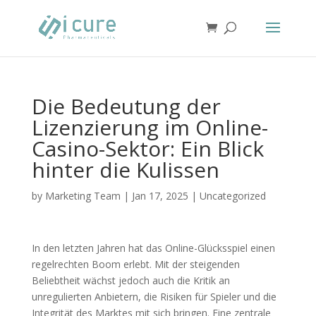
Die Bedeutung der
Lizenzierung im Online-
Casino-Sektor: Ein Blick
hinter die Kulissen
by
Marketing Team
|
Jan 17, 2025
|
Uncategorized
In den letzten Jahren hat das Online-Glücksspiel einen
regelrechten Boom erlebt. Mit der steigenden
Beliebtheit wächst jedoch auch die Kritik an
unregulierten Anbietern, die Risiken für Spieler und die
Integrität des Marktes mit sich bringen. Eine zentrale