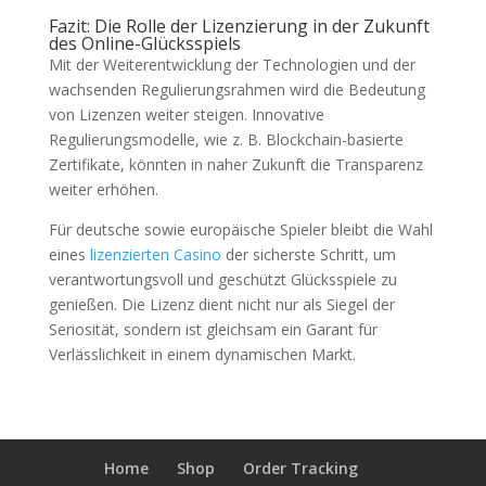
Fazit: Die Rolle der Lizenzierung in der Zukunft
des Online-Glücksspiels
Mit der Weiterentwicklung der Technologien und der
wachsenden Regulierungsrahmen wird die Bedeutung
von Lizenzen weiter steigen. Innovative
Regulierungsmodelle, wie z. B. Blockchain-basierte
Zertifikate, könnten in naher Zukunft die Transparenz
weiter erhöhen.
Für deutsche sowie europäische Spieler bleibt die Wahl
eines
lizenzierten Casino
der sicherste Schritt, um
verantwortungsvoll und geschützt Glücksspiele zu
genießen. Die Lizenz dient nicht nur als Siegel der
Seriosität, sondern ist gleichsam ein Garant für
Verlässlichkeit in einem dynamischen Markt.
Home
Shop
Order Tracking