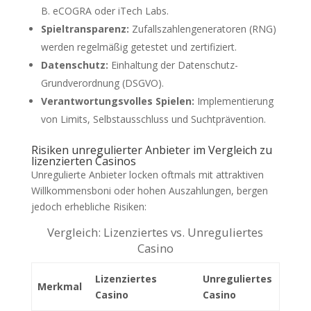
B. eCOGRA oder iTech Labs.
Spieltransparenz:
Zufallszahlengeneratoren (RNG)
werden regelmäßig getestet und zertifiziert.
Datenschutz:
Einhaltung der Datenschutz-
Grundverordnung (DSGVO).
Verantwortungsvolles Spielen:
Implementierung
von Limits, Selbstausschluss und Suchtprävention.
Risiken unregulierter Anbieter im Vergleich zu
lizenzierten Casinos
Unregulierte Anbieter locken oftmals mit attraktiven
Willkommensboni oder hohen Auszahlungen, bergen
jedoch erhebliche Risiken:
Vergleich: Lizenziertes vs. Unreguliertes
Casino
Lizenziertes
Unreguliertes
Merkmal
Casino
Casino