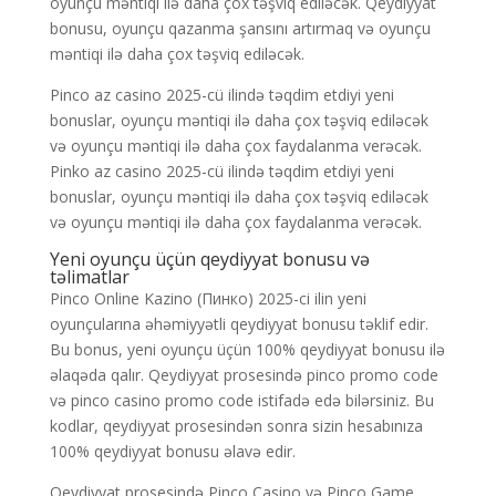
oyunçu məntiqi ilə daha çox təşviq ediləcək. Qeydiyyat
bonusu, oyunçu qazanma şansını artırmaq və oyunçu
məntiqi ilə daha çox təşviq ediləcək.
Pinco az casino 2025-cü ilində təqdim etdiyi yeni
bonuslar, oyunçu məntiqi ilə daha çox təşviq ediləcək
və oyunçu məntiqi ilə daha çox faydalanma verəcək.
Pinko az casino 2025-cü ilində təqdim etdiyi yeni
bonuslar, oyunçu məntiqi ilə daha çox təşviq ediləcək
və oyunçu məntiqi ilə daha çox faydalanma verəcək.
Yeni oyunçu üçün qeydiyyat bonusu və
təlimatlar
Pinco Online Kazino (Пинко) 2025-ci ilin yeni
oyunçularına əhəmiyyətli qeydiyyat bonusu təklif edir.
Bu bonus, yeni oyunçu üçün 100% qeydiyyat bonusu ilə
əlaqəda qalır. Qeydiyyat prosesində pinco promo code
və pinco casino promo code istifadə edə bilərsiniz. Bu
kodlar, qeydiyyat prosesindən sonra sizin hesabınıza
100% qeydiyyat bonusu əlavə edir.
Qeydiyyat prosesində Pinco Casino və Pinco Game