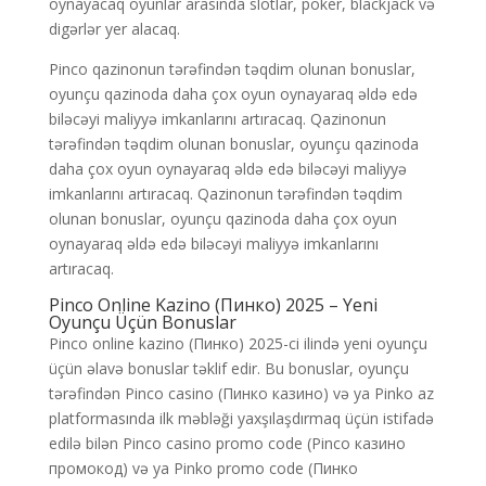
oynayacaq oyunlar arasında slotlar, poker, blackjack və
digərlər yer alacaq.
Pinco qazinonun tərəfindən təqdim olunan bonuslar,
oyunçu qazinoda daha çox oyun oynayaraq əldə edə
biləcəyi maliyyə imkanlarını artıracaq. Qazinonun
tərəfindən təqdim olunan bonuslar, oyunçu qazinoda
daha çox oyun oynayaraq əldə edə biləcəyi maliyyə
imkanlarını artıracaq. Qazinonun tərəfindən təqdim
olunan bonuslar, oyunçu qazinoda daha çox oyun
oynayaraq əldə edə biləcəyi maliyyə imkanlarını
artıracaq.
Pinco Online Kazino (Пинко) 2025 – Yeni
Oyunçu Üçün Bonuslar
Pinco online kazino (Пинко) 2025-ci ilində yeni oyunçu
üçün əlavə bonuslar təklif edir. Bu bonuslar, oyunçu
tərəfindən Pinco casino (Пинко казино) və ya Pinko az
platformasında ilk məbləği yaxşılaşdırmaq üçün istifadə
edilə bilən Pinco casino promo code (Pinco казино
промокод) və ya Pinko promo code (Пинко