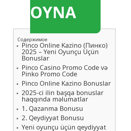
▶️
OYNA
Содержимое
Pinco Online Kazino (Пинко)
2025 – Yeni Oyunçu Üçün
Bonuslar
Pinco Casino Promo Code və
Pinko Promo Code
Pinco Online Kazino Bonuslar
2025-ci ilin başqa bonuslar
haqqında məlumatlar
1. Qazanma Bonusu
2. Qeydiyyat Bonusu
Yeni oyunçu üçün qeydiyyat