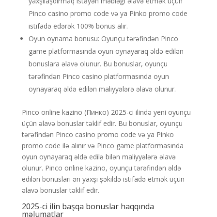
yaxşılaşdırmaq istəyən məbləği əlavə etmək üçün
Pinco casino promo code və ya Pinko promo code
istifadə edərək 100% bonus alır.
Oyun oynama bonusu: Oyunçu tərəfindən Pinco
game platformasında oyun oynayaraq əldə edilən
bonuslara əlavə olunur. Bu bonuslar, oyunçu
tərəfindən Pinco casino platformasında oyun
oynayaraq əldə edilən maliyyələrə əlavə olunur.
Pinco online kazino (Пинко) 2025-ci ilində yeni oyunçu
üçün əlavə bonuslar təklif edir. Bu bonuslar, oyunçu
tərəfindən Pinco casino promo code və ya Pinko
promo code ilə alınır və Pinco game platformasında
oyun oynayaraq əldə edilə bilən maliyyələrə əlavə
olunur. Pinco online kazino, oyunçu tərəfindən əldə
edilən bonusları ən yaxşı şəkildə istifadə etmək üçün
əlavə bonuslar təklif edir.
2025-ci ilin başqa bonuslar haqqında
məlumatlar