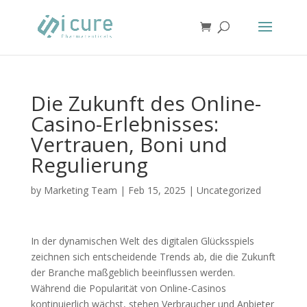
Die Zukunft des Online-
Casino-Erlebnisses:
Vertrauen, Boni und
Regulierung
by
Marketing Team
|
Feb 15, 2025
|
Uncategorized
In der dynamischen Welt des digitalen Glücksspiels
zeichnen sich entscheidende Trends ab, die die Zukunft
der Branche maßgeblich beeinflussen werden.
Während die Popularität von Online-Casinos
kontinuierlich wächst, stehen Verbraucher und Anbieter