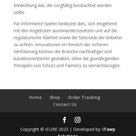
Entwicklung dar, die sorgfältig beobachtet werden
sollte.
Für informierte Spieler bedeutet dies, sich eingehend
mit den Angeboten auseinanderzusetzen und auf die
regulatorische Klarheit sowie die Seriosität der Anbieter
zu achten. Innovationen im Bereich der sicheren
Verifizierung können die Branche nachhaltiger und
kundenorientierter gestalten, ohne die grundlegenden
Prinzipien von Schutz und Fairness zu vernachlässigen.
Home
Shop
Order Tracking
Contact Us
Copyright © ICURE 2023 | Developed by:
iTawy