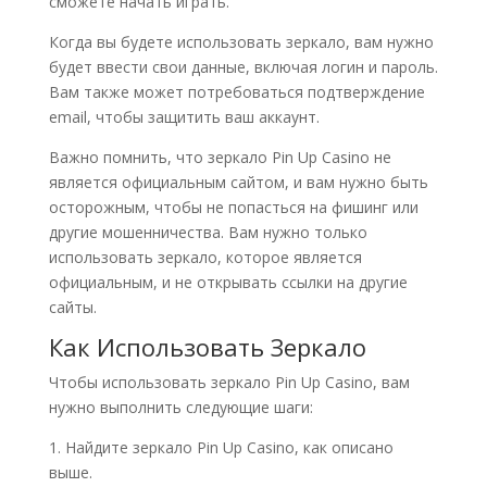
сможете начать играть.
Когда вы будете использовать зеркало, вам нужно
будет ввести свои данные, включая логин и пароль.
Вам также может потребоваться подтверждение
email, чтобы защитить ваш аккаунт.
Важно помнить, что зеркало Pin Up Casino не
является официальным сайтом, и вам нужно быть
осторожным, чтобы не попасться на фишинг или
другие мошенничества. Вам нужно только
использовать зеркало, которое является
официальным, и не открывать ссылки на другие
сайты.
Как Использовать Зеркало
Чтобы использовать зеркало Pin Up Casino, вам
нужно выполнить следующие шаги:
1. Найдите зеркало Pin Up Casino, как описано
выше.