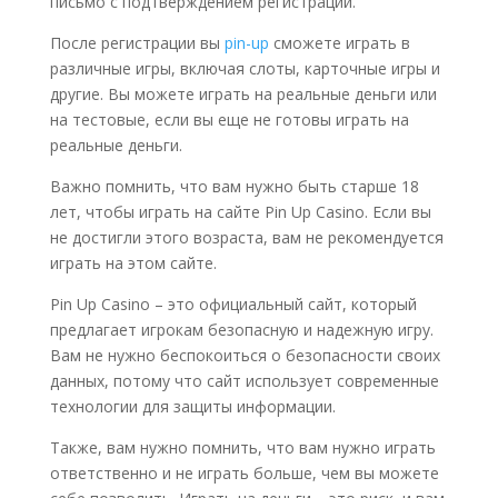
письмо с подтверждением регистрации.
После регистрации вы
pin-up
сможете играть в
различные игры, включая слоты, карточные игры и
другие. Вы можете играть на реальные деньги или
на тестовые, если вы еще не готовы играть на
реальные деньги.
Важно помнить, что вам нужно быть старше 18
лет, чтобы играть на сайте Pin Up Casino. Если вы
не достигли этого возраста, вам не рекомендуется
играть на этом сайте.
Pin Up Casino – это официальный сайт, который
предлагает игрокам безопасную и надежную игру.
Вам не нужно беспокоиться о безопасности своих
данных, потому что сайт использует современные
технологии для защиты информации.
Также, вам нужно помнить, что вам нужно играть
ответственно и не играть больше, чем вы можете