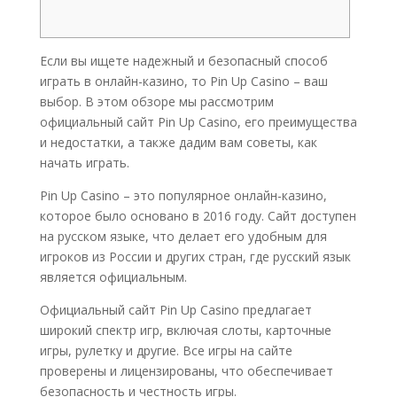
Если вы ищете надежный и безопасный способ
играть в онлайн-казино, то Pin Up Casino – ваш
выбор. В этом обзоре мы рассмотрим
официальный сайт Pin Up Casino, его преимущества
и недостатки, а также дадим вам советы, как
начать играть.
Pin Up Casino – это популярное онлайн-казино,
которое было основано в 2016 году. Сайт доступен
на русском языке, что делает его удобным для
игроков из России и других стран, где русский язык
является официальным.
Официальный сайт Pin Up Casino предлагает
широкий спектр игр, включая слоты, карточные
игры, рулетку и другие. Все игры на сайте
проверены и лицензированы, что обеспечивает
безопасность и честность игры.