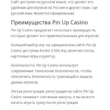
Сайт доступен на русском языке, что делает его
удобным для игроков из России и других стран, где
русский язык является официальным.
Преимущества Pin Up Casino
Pin Up Casino предлагает несколько преимуществ,
которые делают его привлекательным для игроков:
Большой выбор игр: на официальном сайте Pin Up
Casino доступны более 3 000 игр, включая слоты,
карточные игры и рулетку.
Безопасность: Pin Up Casino использует
современные технологии безопасности, чтобы
обеспечить безопасность транзакций и защиты
данных игроков.
Легкая регистрация: регистрация на сайте Pin Up
Casino занимает считанные минуты, и вы можете
начать играть сразу после регистрации.