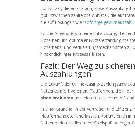
Für Nutzer, die eine reibungslose Auszahlung ihre
gibt inzwischen zahlreiche Anbieter, die auf tra
die auf Lösungen wie “
sofortige gewinnauszahl
Solche Angebote sind eine Entwicklung, die den 
Sicherheit und optimaler Nutzererfahrung meister
Sicherheits- und Verifizierungsmechanismen zu ü
hinsichtlich ihrer Prozesse bieten.
Fazit: Der Weg zu sichere
Auszahlungen
Die Zukunft der Online-Casino-Zahlungsabwicklung
Nutzerkomfort vereinen. Plattformen, die in der
ohne probleme
anzubieten, setzen neue Standa
In einer Branche, in der Vertrauen und Effizienz
Plattformanbieter unerlässlich, kontinuierlich i
Nutzer bedeutet dies mehr Spielspaß, weniger Wa