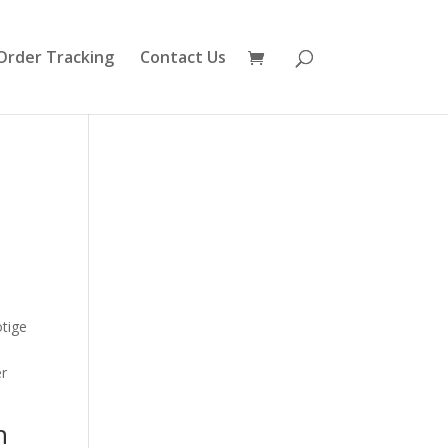
Order Tracking
Contact Us
ötige
i
er
n