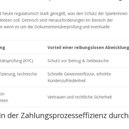
t heute regulatorisch stark geregelt, was den Schutz der Spielerinnen
hrleisten soll. Dennoch sind Herausforderungen im Bereich der
ere wenn es um die Dokumentenüberprüfung und eventuelle
ung
Vorteil einer reibungslosen Abwicklun
itätsprüfung (KYC)
Schutz vor Betrug & Geldwäsche
izierung, technische
Schnelle Gewinneinflüsse, erhöhte
Kundenzufriedenheit
von
Vertrauen und rechtliche Sicherheit
nten
n der Zahlungsprozesseffizienz durch