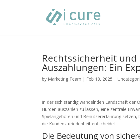
Rechtssicherheit und 
Auszahlungen: Ein Ex
by
Marketing Team
|
Feb 18, 2025
|
Uncategor
In der sich ständig wandelnden Landschaft der On
Hürden auszahlen zu lassen, eine zentrale Erwar
Spielangeboten und Benutzererfahrung setzen, bl
die Kundenzufriedenheit entscheidet.
Die Bedeutung von sicher