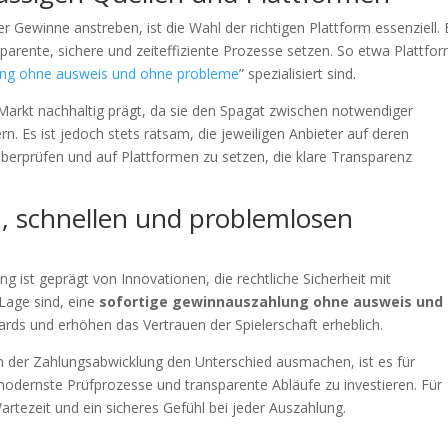
r Gewinne anstreben, ist die Wahl der richtigen Plattform essenziell. 
nsparente, sichere und zeiteffiziente Prozesse setzen. So etwa Plattfo
ung ohne ausweis und ohne probleme
” spezialisiert sind.
Markt nachhaltig prägt, da sie den Spagat zwischen notwendiger
n. Es ist jedoch stets ratsam, die jeweiligen Anbieter auf deren
berprüfen und auf Plattformen zu setzen, die klare Transparenz
n, schnellen und problemlosen
 ist geprägt von Innovationen, die rechtliche Sicherheit mit
 Lage sind, eine
sofortige gewinnauszahlung ohne ausweis und
rds und erhöhen das Vertrauen der Spielerschaft erheblich.
 in der Zahlungsabwicklung den Unterschied ausmachen, ist es für
n modernste Prüfprozesse und transparente Abläufe zu investieren. Für
rtezeit und ein sicheres Gefühl bei jeder Auszahlung.