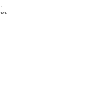
Es
rmen,