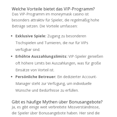
Welche Vorteile bietet das VIP-Programm?
Das VIP-Programm im moneymask casino ist
besonders attraktiv für Spieler, die regelmäßig hohe
Beträge setzen. Die Vorteile umfassen:
Exklusive Spiele:
Zugang zu besonderen
Tischspielen und Turnieren, die nur für VIPs
verfügbar sind.
Erhöhte Auszahlungslimits:
VIP-Spieler genießen
oft höhere Limits bei Auszahlungen, was für große
Einsätze von Vorteil ist.
Persönliche Betreuer:
Ein dedizierter Account-
Manager steht zur Verfügung, um individuelle
Wünsche und Bedürfnisse zu erfüllen.
Gibt es häufige Mythen über Bonusangebote?
Ja, es gibt einige weit verbreitete Missverständnisse,
die Spieler über Bonusangebote haben. Hier sind die