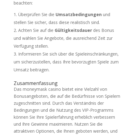
beachten:
Überprüfen Sie die
Umsatzbedingungen
und
stellen Sie sicher, dass diese realistisch sind.
Achten Sie auf die
Gültigkeitsdauer
des Bonus
und wählen Sie Angebote, die ausreichend Zeit zur
Verfügung stellen.
Informieren Sie sich über die Spieleinschränkungen,
um sicherzustellen, dass Ihre bevorzugten Spiele zum
Umsatz beitragen.
Zusammenfassung
Das moneymask casino bietet eine Vielzahl von
Bonusangeboten, die auf die Bedürfnisse von Spielern
zugeschnitten sind. Durch das Verständnis der
Bedingungen und die Nutzung des VIP-Programms
können Sie Ihre Spielerfahrung erheblich verbessern
und Ihre Gewinne maximieren. Nutzen Sie die
attraktiven Optionen, die Ihnen geboten werden, und