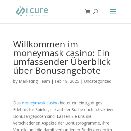
Willkommen im
moneymask casino: Ein
umfassender Überblick
über Bonusangebote
by
Marketing Team
|
Feb 18, 2025
|
Uncategorized
Das
moneymask casino
bietet ein einzigartiges
Erlebnis für Spieler, die auf der Suche nach attraktiven
Bonusangeboten sind. Lassen Sie uns die
verschiedenen Aspekte der Bonusprogramme, ihre
Vorteile und die damit verbundenen Bedingungen im