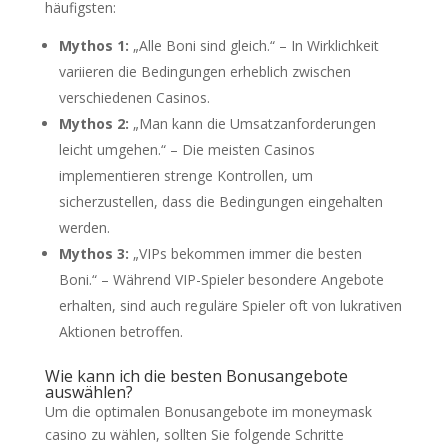
häufigsten:
Mythos 1:
„Alle Boni sind gleich.“ – In Wirklichkeit
variieren die Bedingungen erheblich zwischen
verschiedenen Casinos.
Mythos 2:
„Man kann die Umsatzanforderungen
leicht umgehen.“ – Die meisten Casinos
implementieren strenge Kontrollen, um
sicherzustellen, dass die Bedingungen eingehalten
werden.
Mythos 3:
„VIPs bekommen immer die besten
Boni.“ – Während VIP-Spieler besondere Angebote
erhalten, sind auch reguläre Spieler oft von lukrativen
Aktionen betroffen.
Wie kann ich die besten Bonusangebote
auswählen?
Um die optimalen Bonusangebote im moneymask
casino zu wählen, sollten Sie folgende Schritte