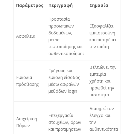
Παράμετρος
Περιγραφή
Σημασία
Προστασία
προσωπικών
Εξασφαλίζει
δεδομένων,
εμπιστοσύνη
Ασφάλεια
μέτρα
και αποτρέπει
ταυτοποίησης και
την απάτη
αυθεντικοποίησης
Βελτιώνει την
Γρήγορη και
εμπειρία
Ευκολία
εύκολη είσοδος
χρήστη και
πρόσβασης
μέσω ασφαλών
προωθεί την
μεθόδων login
πιστότητα
Διατηρεί τον
Επεξεργασία
έλεγχο και
Διαχείριση
στοιχείων, όρων
την
Πόρων
και προτιμήσεων
αυθεντικότητα