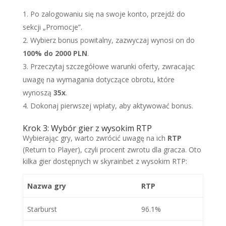
Po zalogowaniu się na swoje konto, przejdź do
sekcji „Promocje”.
Wybierz bonus powitalny, zazwyczaj wynosi on do
100% do 2000 PLN
.
Przeczytaj szczegółowe warunki oferty, zwracając
uwagę na wymagania dotyczące obrotu, które
wynoszą
35x
.
Dokonaj pierwszej wpłaty, aby aktywować bonus.
Krok 3: Wybór gier z wysokim RTP
Wybierając gry, warto zwrócić uwagę na ich
RTP
(Return to Player), czyli procent zwrotu dla gracza. Oto
kilka gier dostępnych w skyrainbet z wysokim RTP:
Nazwa gry
RTP
Starburst
96.1%