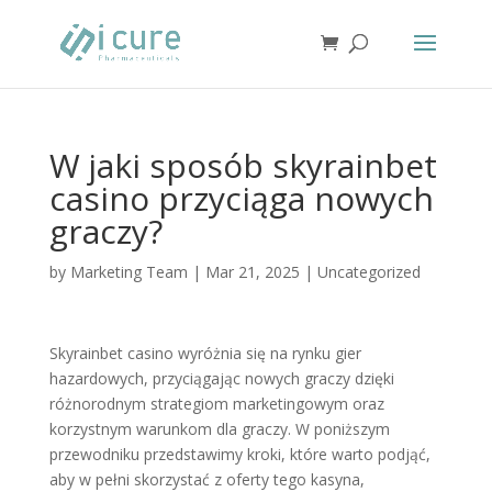
W jaki sposób skyrainbet
casino przyciąga nowych
graczy?
by
Marketing Team
|
Mar 21, 2025
|
Uncategorized
Skyrainbet casino wyróżnia się na rynku gier
hazardowych, przyciągając nowych graczy dzięki
różnorodnym strategiom marketingowym oraz
korzystnym warunkom dla graczy. W poniższym
przewodniku przedstawimy kroki, które warto podjąć,
aby w pełni skorzystać z oferty tego kasyna,