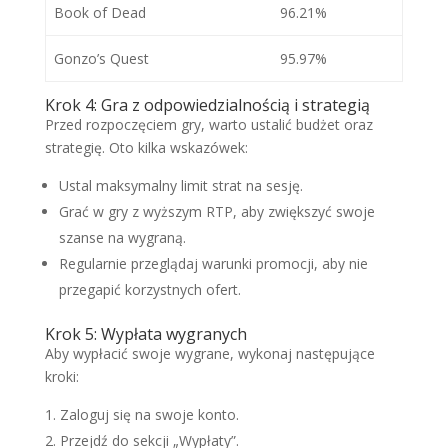
Book of Dead
96.21%
Gonzo’s Quest
95.97%
Krok 4: Gra z odpowiedzialnością i strategią
Przed rozpoczęciem gry, warto ustalić budżet oraz
strategię. Oto kilka wskazówek:
Ustal maksymalny limit strat na sesję.
Grać w gry z wyższym RTP, aby zwiększyć swoje
szanse na wygraną.
Regularnie przeglądaj warunki promocji, aby nie
przegapić korzystnych ofert.
Krok 5: Wypłata wygranych
Aby wypłacić swoje wygrane, wykonaj następujące
kroki:
Zaloguj się na swoje konto.
Przejdź do sekcji „Wypłaty”.