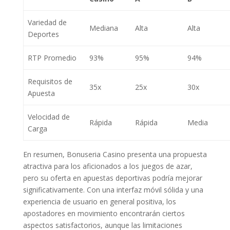
Variedad de
Mediana
Alta
Alta
Deportes
RTP Promedio
93%
95%
94%
Requisitos de
35x
25x
30x
Apuesta
Velocidad de
Rápida
Rápida
Media
Carga
En resumen, Bonuseria Casino presenta una propuesta
atractiva para los aficionados a los juegos de azar,
pero su oferta en apuestas deportivas podría mejorar
significativamente. Con una interfaz móvil sólida y una
experiencia de usuario en general positiva, los
apostadores en movimiento encontrarán ciertos
aspectos satisfactorios, aunque las limitaciones