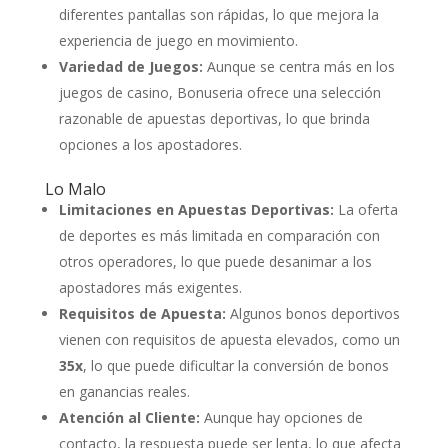
diferentes pantallas son rápidas, lo que mejora la
experiencia de juego en movimiento.
Variedad de Juegos:
Aunque se centra más en los
juegos de casino, Bonuseria ofrece una selección
razonable de apuestas deportivas, lo que brinda
opciones a los apostadores.
Lo Malo
Limitaciones en Apuestas Deportivas:
La oferta
de deportes es más limitada en comparación con
otros operadores, lo que puede desanimar a los
apostadores más exigentes.
Requisitos de Apuesta:
Algunos bonos deportivos
vienen con requisitos de apuesta elevados, como un
35x
, lo que puede dificultar la conversión de bonos
en ganancias reales.
Atención al Cliente:
Aunque hay opciones de
contacto, la respuesta puede ser lenta, lo que afecta