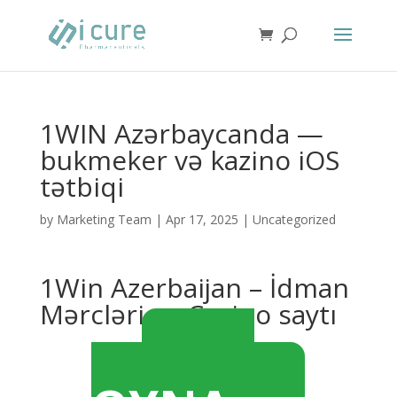
1WIN Azərbaycanda —
bukmeker və kazino iOS
tətbiqi
by
Marketing Team
|
Apr 17, 2025
|
Uncategorized
1Win Azerbaijan – İdman
Mərcləri və Casino saytı
▶️