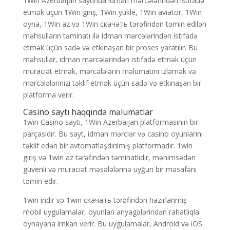
1Win Azerbaijan saytında idman mərcələrindən istifadə
etmək üçün 1Win giriş, 1Win yükle, 1Win aviator, 1Win
oyna, 1Win az və 1Win скачать tərəfindən təmin edilən
məhsulların təminatı ilə idman mərcələrindən istifadə
etmək üçün sadə və etkinaşan bir proses yaratılır. Bu
məhsullar, idman mərcələrindən istifadə etmək üçün
müraciət etmək, mərcələlərin məlumatını izləmək və
mərcələlərinizi təklif etmək üçün sadə və etkinaşan bir
platforma verir.
Casino saytı haqqında məlumatlar
1win Casino saytı, 1Win Azerbaijan platformasının bir
parçasıdır. Bu sayt, idman mərclər və casino oyunlarını
təklif edən bir avtomatlaşdırılmış platformadır. 1win
giriş və 1win az tərəfindən təminatlıdır, mənimsədən
güvenli və müraciət məsələlərinə uyğun bir məsafəni
təmin edir.
1win indir və 1win скачать tərəfindən hazırlanmış
mobil uygulamalar, oyunları anyagələrindən rahatlıqla
oynayana imkan verir. Bu uygulamalar, Android və iOS