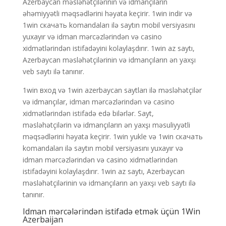
Azerbaycan məsləhətçilərinin və idmançıların
əhəmiyyətli məqsədlərini həyata keçirir. 1win indir və
1win скачать komandaları ilə saytın mobil versiyasını
yuxayır və idman mərcəzlərindən və casino
xidmətlərindən istifadəyini kolaylaşdırır. 1win az saytı,
Azerbaycan məsləhətçilərinin və idmançıların ən yaxşı
veb saytı ilə tanınır.
1win вход və 1win azerbaycan saytları ilə məsləhətçilər
və idmançılar, idman mərcəzlərindən və casino
xidmətlərindən istifadə edə bilərlər. Sayt,
məsləhətçilərin və idmançıların ən yaxşı məsuliyyətli
məqsədlərini həyata keçirir. 1win yukle və 1win скачать
komandaları ilə saytın mobil versiyasını yuxayır və
idman mərcəzlərindən və casino xidmətlərindən
istifadəyini kolaylaşdırır. 1win az saytı, Azerbaycan
məsləhətçilərinin və idmançıların ən yaxşı veb saytı ilə
tanınır.
Idman mərcələrindən istifadə etmək üçün 1Win
Azerbaijan