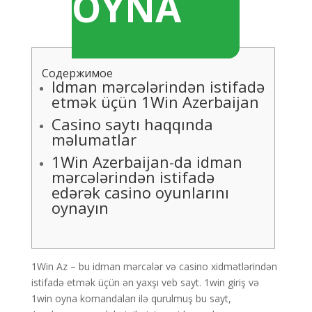
OYNA
Содержимое
Idman mərcələrindən istifadə
etmək üçün 1Win Azerbaijan
Casino saytı haqqında
məlumatlar
1Win Azerbaijan-da idman
mərcələrindən istifadə
edərək casino oyunlarını
oynayın
1Win Az – bu idman mərcələr və casino xidmətlərindən
istifadə etmək üçün ən yaxşı veb sayt. 1win giriş və
1win oyna komandaları ilə qurulmuş bu sayt,