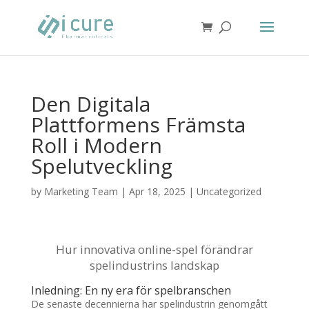
Den Digitala
Plattformens Främsta
Roll i Modern
Spelutveckling
by
Marketing Team
|
Apr 18, 2025
|
Uncategorized
Hur innovativa online-spel förändrar
spelindustrins landskap
Inledning: En ny era för spelbranschen
De senaste decennierna har spelindustrin genomgått