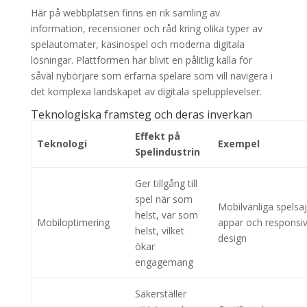
Här på webbplatsen finns en rik samling av
information, recensioner och råd kring olika typer av
spelautomater, kasinospel och moderna digitala
lösningar. Plattformen har blivit en pålitlig källa för
såväl nybörjare som erfarna spelare som vill navigera i
det komplexa landskapet av digitala spelupplevelser.
Teknologiska framsteg och deras inverkan
Effekt på
Teknologi
Exempel
Spelindustrin
Ger tillgång till
spel när som
Mobilvänliga spelsaj
helst, var som
Mobiloptimering
appar och responsi
helst, vilket
design
ökar
engagemang
Säkerställer