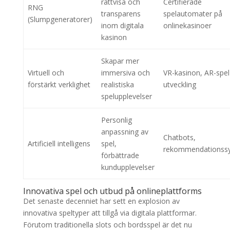
rättvisa och
Certifierade
RNG
transparens
spelautomater på
(Slumpgeneratorer)
inom digitala
onlinekasinoer
kasinon
Skapar mer
Virtuell och
immersiva och
VR-kasinon, AR-spel 
förstärkt verklighet
realistiska
utveckling
spelupplevelser
Personlig
anpassning av
Chatbots,
Artificiell intelligens
spel,
rekommendationss
förbättrade
kundupplevelser
Innovativa spel och utbud på onlineplattforms
Det senaste decenniet har sett en explosion av
innovativa speltyper att tillgå via digitala plattformar.
Förutom traditionella slots och bordsspel är det nu