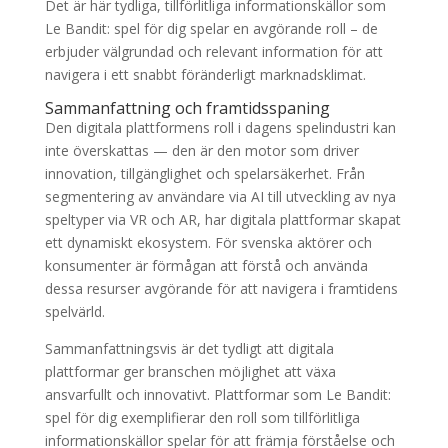
Det är här tydliga, tillförlitliga informationskällor som
Le Bandit: spel för dig spelar en avgörande roll – de
erbjuder välgrundad och relevant information för att
navigera i ett snabbt föränderligt marknadsklimat.
Sammanfattning och framtidsspaning
Den digitala plattformens roll i dagens spelindustri kan
inte överskattas — den är den motor som driver
innovation, tillgänglighet och spelarsäkerhet. Från
segmentering av användare via AI till utveckling av nya
speltyper via VR och AR, har digitala plattformar skapat
ett dynamiskt ekosystem. För svenska aktörer och
konsumenter är förmågan att förstå och använda
dessa resurser avgörande för att navigera i framtidens
spelvärld.
Sammanfattningsvis är det tydligt att digitala
plattformar ger branschen möjlighet att växa
ansvarfullt och innovativt. Plattformar som Le Bandit:
spel för dig exemplifierar den roll som tillförlitliga
informationskällor spelar för att främja förståelse och