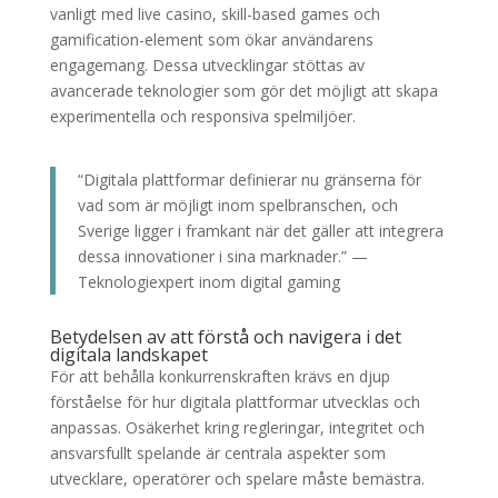
vanligt med live casino, skill-based games och
gamification-element som ökar användarens
engagemang. Dessa utvecklingar stöttas av
avancerade teknologier som gör det möjligt att skapa
experimentella och responsiva spelmiljöer.
“Digitala plattformar definierar nu gränserna för
vad som är möjligt inom spelbranschen, och
Sverige ligger i framkant när det gäller att integrera
dessa innovationer i sina marknader.” —
Teknologiexpert inom digital gaming
Betydelsen av att förstå och navigera i det
digitala landskapet
För att behålla konkurrenskraften krävs en djup
förståelse för hur digitala plattformar utvecklas och
anpassas. Osäkerhet kring regleringar, integritet och
ansvarsfullt spelande är centrala aspekter som
utvecklare, operatörer och spelare måste bemästra.