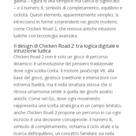
gallina – figura di vita semplice ma carica di significato
– e il numero 8, simbolo di completamento, equilibrio e
ciclicità. Questi elementi, apparentemente semplici, si
intrecciano in forme sorprendenti nei giochi moderni,
come Chicken Road 2, che rinnova antiche intuizioni
ludiche con tecnologia avanzata.
Il design di Chicken Road 2: tra logica digitale e
intuizione ludica
Chicken Road 2 non è solo un gioco di percorso
dinamico: è un’evoluzione del pensiero tradizionale
dove ogni scelta conta. Il motore JavaScript V8, alla
base del gioco, gestisce traiettorie e intersezioni con
estrema fluidità, ma è nella struttura stessa che si
ritrova un’armonia simile a quella dei giochi asiatici
antichi. Come nel Go, dove ogni movimento
rappresenta una scelta strategica in un campo limitato,
anche Chicken Road 2 propone un percorso in cui ogni
incrocio è una decisione consapevole. Il numero 8,
simbolo di completamento, richiama il ciclo vitale e la
ricerca dell’equilibrio, un concetto familiare sia nella