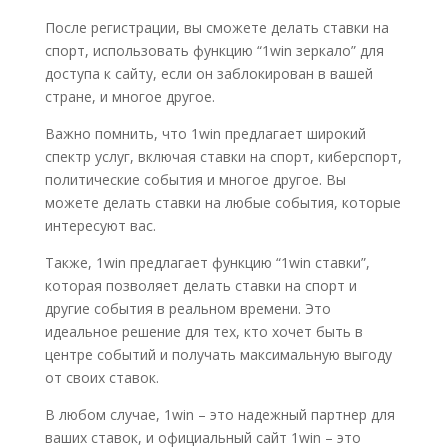
После регистрации, вы сможете делать ставки на
спорт, использовать функцию “1win зеркало” для
доступа к сайту, если он заблокирован в вашей
стране, и многое другое.
Важно помнить, что 1win предлагает широкий
спектр услуг, включая ставки на спорт, киберспорт,
политические события и многое другое. Вы
можете делать ставки на любые события, которые
интересуют вас.
Также, 1win предлагает функцию “1win ставки”,
которая позволяет делать ставки на спорт и
другие события в реальном времени. Это
идеальное решение для тех, кто хочет быть в
центре событий и получать максимальную выгоду
от своих ставок.
В любом случае, 1win – это надежный партнер для
ваших ставок, и официальный сайт 1win – это