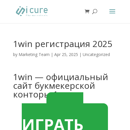
1win регистрация 2025
by
Marketing Team
|
Apr 25, 2025
|
Uncategorized
1win — официальный
сайт букмекерской
конторы 1вин
▶️
ИГРАТЬ