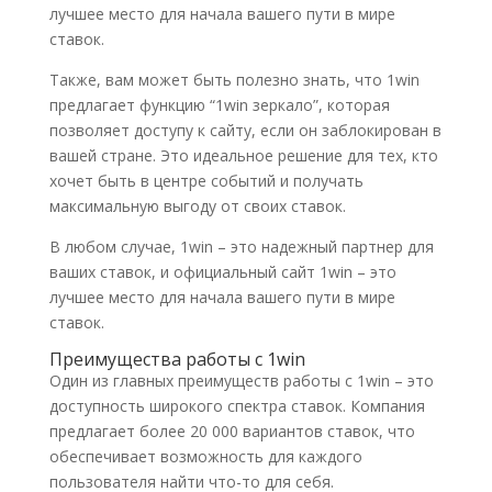
лучшее место для начала вашего пути в мире
ставок.
Также, вам может быть полезно знать, что 1win
предлагает функцию “1win зеркало”, которая
позволяет доступу к сайту, если он заблокирован в
вашей стране. Это идеальное решение для тех, кто
хочет быть в центре событий и получать
максимальную выгоду от своих ставок.
В любом случае, 1win – это надежный партнер для
ваших ставок, и официальный сайт 1win – это
лучшее место для начала вашего пути в мире
ставок.
Преимущества работы с 1win
Один из главных преимуществ работы с 1win – это
доступность широкого спектра ставок. Компания
предлагает более 20 000 вариантов ставок, что
обеспечивает возможность для каждого
пользователя найти что-то для себя.