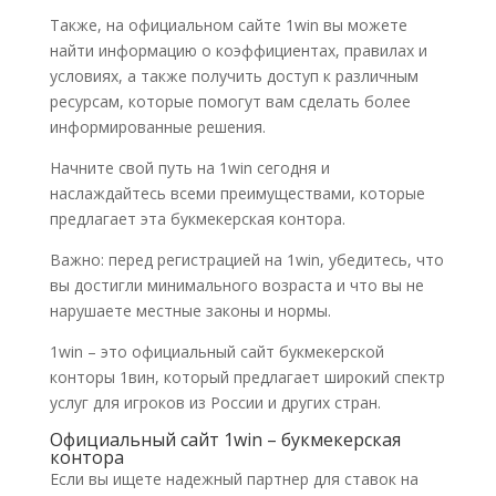
Также, на официальном сайте 1win вы можете
найти информацию о коэффициентах, правилах и
условиях, а также получить доступ к различным
ресурсам, которые помогут вам сделать более
информированные решения.
Начните свой путь на 1win сегодня и
наслаждайтесь всеми преимуществами, которые
предлагает эта букмекерская контора.
Важно: перед регистрацией на 1win, убедитесь, что
вы достигли минимального возраста и что вы не
нарушаете местные законы и нормы.
1win – это официальный сайт букмекерской
конторы 1вин, который предлагает широкий спектр
услуг для игроков из России и других стран.
Официальный сайт 1win – букмекерская
контора
Если вы ищете надежный партнер для ставок на