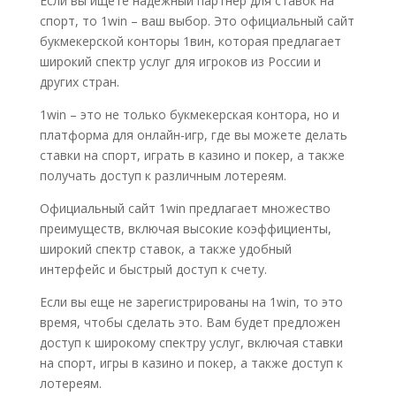
Если вы ищете надежный партнер для ставок на
спорт, то 1win – ваш выбор. Это официальный сайт
букмекерской конторы 1вин, которая предлагает
широкий спектр услуг для игроков из России и
других стран.
1win – это не только букмекерская контора, но и
платформа для онлайн-игр, где вы можете делать
ставки на спорт, играть в казино и покер, а также
получать доступ к различным лотереям.
Официальный сайт 1win предлагает множество
преимуществ, включая высокие коэффициенты,
широкий спектр ставок, а также удобный
интерфейс и быстрый доступ к счету.
Если вы еще не зарегистрированы на 1win, то это
время, чтобы сделать это. Вам будет предложен
доступ к широкому спектру услуг, включая ставки
на спорт, игры в казино и покер, а также доступ к
лотереям.