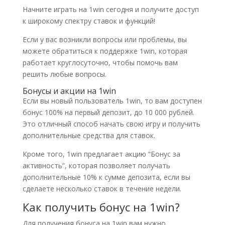
Начните играть на 1win сегодня и получите доступ
к широкому спектру ставок и функций!
Если у вас возникли вопросы или проблемы, вы
можете обратиться к поддержке 1win, которая
работает круглосуточно, чтобы помочь вам
решить любые вопросы.
Бонусы и акции на 1win
Если вы новый пользователь 1win, то вам доступен
бонус 100% на первый депозит, до 10 000 рублей.
Это отличный способ начать свою игру и получить
дополнительные средства для ставок.
Кроме того, 1win предлагает акцию “Бонус за
активность”, которая позволяет получать
дополнительные 10% к сумме депозита, если вы
сделаете несколько ставок в течение недели.
Как получить бонус на 1win?
Для получения бонуса на 1win вам нужно