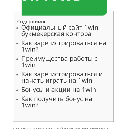
Содержимое
Официальный сайт 1win –
букмекерская контора
Как зарегистрироваться на
1win?
Преимущества работы с
1win
Как зарегистрироваться и
начать играть на 1win
Бонусы и акции на 1win
Как получить бонус на
1win?