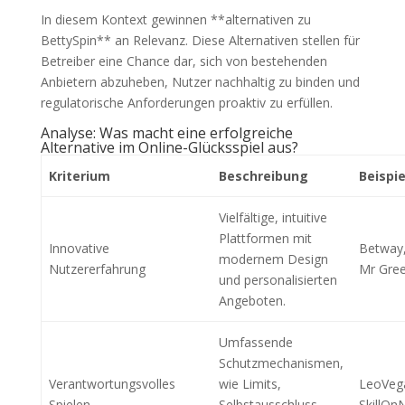
In diesem Kontext gewinnen **alternativen zu
BettySpin** an Relevanz. Diese Alternativen stellen für
Betreiber eine Chance dar, sich von bestehenden
Anbietern abzuheben, Nutzer nachhaltig zu binden und
regulatorische Anforderungen proaktiv zu erfüllen.
Analyse: Was macht eine erfolgreiche
Alternative im Online-Glücksspiel aus?
Kriterium
Beschreibung
Beispie
Vielfältige, intuitive
Plattformen mit
Innovative
Betway
modernem Design
Nutzererfahrung
Mr Gre
und personalisierten
Angeboten.
Umfassende
Schutzmechanismen,
Verantwortungsvolles
wie Limits,
LeoVeg
Spielen
Selbstausschluss,
SkillOn