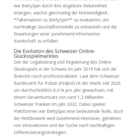
wie BettySpin durch ihre Angebote Bekanntheit
erlangen, wächst gleichzeitig die Notwendigkeit,
**alternativen zu BettySpin** zu evaluieren, um
nachhaltige Geschäftsmodelle zu entwickeln und die
Erwartungen einer zunehmend informierten
Kundschaft zu erfüllen.
Die Evolution des Schweizer Online-
Glücksspielmarktes
Seit der Legalisierung und Regulierung des Online-
Glücksspiels in der Schweiz im Jahr 2019 hat sich die
Branche rasch professionalisiert. Laut dem Schweizer
Bundesamt für Polizei (Fedpol) ist der Markt seit 2020
um durchschnittlich 8,4 % pro Jahr gewachsen, mit
einem Gesamtumsatz von rund 1,2 Milliarden
Schweizer Franken im Jahr 2022. Dabei spielen
Plattformen wie BettySpin eine bedeutende Rolle, doch
der Wettbewerb wird zunehmend intensiver, getrieben
von Innovationen und der Suche nach nachhaltigen
Differenzierungsstrategien.