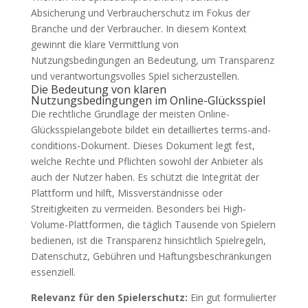
Absicherung und Verbraucherschutz im Fokus der
Branche und der Verbraucher. In diesem Kontext
gewinnt die klare Vermittlung von
Nutzungsbedingungen an Bedeutung, um Transparenz
und verantwortungsvolles Spiel sicherzustellen.
Die Bedeutung von klaren
Nutzungsbedingungen im Online-Glücksspiel
Die rechtliche Grundlage der meisten Online-
Glücksspielangebote bildet ein detailliertes terms-and-
conditions-Dokument. Dieses Dokument legt fest,
welche Rechte und Pflichten sowohl der Anbieter als
auch der Nutzer haben. Es schützt die Integrität der
Plattform und hilft, Missverständnisse oder
Streitigkeiten zu vermeiden. Besonders bei High-
Volume-Plattformen, die täglich Tausende von Spielern
bedienen, ist die Transparenz hinsichtlich Spielregeln,
Datenschutz, Gebühren und Haftungsbeschränkungen
essenziell.
Relevanz für den Spielerschutz:
Ein gut formulierter