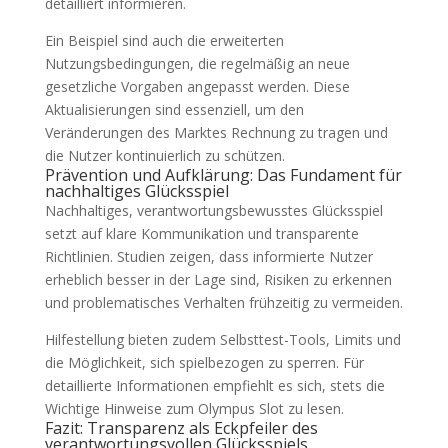
detailliert informieren.
Ein Beispiel sind auch die erweiterten
Nutzungsbedingungen, die regelmäßig an neue
gesetzliche Vorgaben angepasst werden. Diese
Aktualisierungen sind essenziell, um den
Veränderungen des Marktes Rechnung zu tragen und
die Nutzer kontinuierlich zu schützen.
Prävention und Aufklärung: Das Fundament für
nachhaltiges Glücksspiel
Nachhaltiges, verantwortungsbewusstes Glücksspiel
setzt auf klare Kommunikation und transparente
Richtlinien. Studien zeigen, dass informierte Nutzer
erheblich besser in der Lage sind, Risiken zu erkennen
und problematisches Verhalten frühzeitig zu vermeiden.
Hilfestellung bieten zudem Selbsttest-Tools, Limits und
die Möglichkeit, sich spielbezogen zu sperren. Für
detaillierte Informationen empfiehlt es sich, stets die
Wichtige Hinweise zum Olympus Slot zu lesen.
Fazit: Transparenz als Eckpfeiler des
verantwortungsvollen Glücksspiels