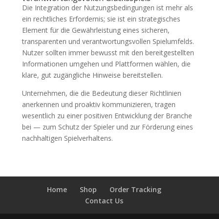
Die Integration der Nutzungsbedingungen ist mehr als
ein rechtliches Erfordernis; sie ist ein strategisches
Element für die Gewährleistung eines sicheren,
transparenten und verantwortungsvollen Spielumfelds.
Nutzer sollten immer bewusst mit den bereitgestellten
Informationen umgehen und Plattformen wählen, die
klare, gut zugängliche Hinweise bereitstellen.
Unternehmen, die die Bedeutung dieser Richtlinien
anerkennen und proaktiv kommunizieren, tragen
wesentlich zu einer positiven Entwicklung der Branche
bei — zum Schutz der Spieler und zur Förderung eines
nachhaltigen Spielverhaltens.
Home
Shop
Order Tracking
Contact Us