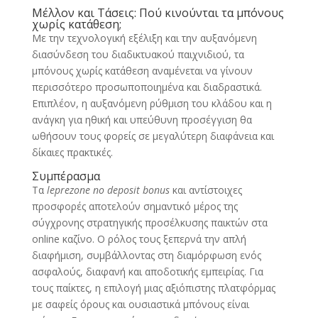
Μέλλον και Τάσεις: Πού κινούνται τα μπόνους
χωρίς κατάθεση;
Με την τεχνολογική εξέλιξη και την αυξανόμενη
διασύνδεση του διαδικτυακού παιχνιδιού, τα
μπόνους χωρίς κατάθεση αναμένεται να γίνουν
περισσότερο προσωποποιημένα και διαδραστικά.
Επιπλέον, η αυξανόμενη ρύθμιση του κλάδου και η
ανάγκη για ηθική και υπεύθυνη προσέγγιση θα
ωθήσουν τους φορείς σε μεγαλύτερη διαφάνεια και
δίκαιες πρακτικές.
Συμπέρασμα
Τα
leprezone no deposit bonus
και αντίστοιχες
προσφορές αποτελούν σημαντικό μέρος της
σύγχρονης στρατηγικής προσέλκυσης παικτών στα
online καζίνο. Ο ρόλος τους ξεπερνά την απλή
διαφήμιση, συμβάλλοντας στη διαμόρφωση ενός
ασφαλούς, διαφανή και αποδοτικής εμπειρίας. Για
τους παίκτες, η επιλογή μιας αξιόπιστης πλατφόρμας
με σαφείς όρους και ουσιαστικά μπόνους είναι