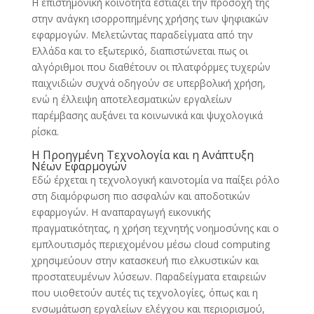
Η επιστημονική κοινότητα εστιάζει την προσοχή της
στην ανάγκη ισορροπημένης χρήσης των ψηφιακών
εφαρμογών. Μελετώντας παραδείγματα από την
Ελλάδα και το εξωτερικό, διαπιστώνεται πως οι
αλγόριθμοι που διαθέτουν οι πλατφόρμες τυχερών
παιχνιδιών συχνά οδηγούν σε υπερβολική χρήση,
ενώ η έλλειψη αποτελεσματικών εργαλείων
παρέμβασης αυξάνει τα κοινωνικά και ψυχολογικά
ρίσκα.
Η Προηγμένη Τεχνολογία και η Ανάπτυξη
Νέων Εφαρμογών
Εδώ έρχεται η τεχνολογική καινοτομία να παίξει ρόλο
στη διαμόρφωση πιο ασφαλών και αποδοτικών
εφαρμογών. Η αναπαραγωγή εικονικής
πραγματικότητας, η χρήση τεχνητής νοημοσύνης και ο
εμπλουτισμός περιεχομένου μέσω cloud computing
χρησιμεύουν στην κατασκευή πιο ελκυστικών και
προστατευμένων λύσεων. Παραδείγματα εταιρειών
που υιοθετούν αυτές τις τεχνολογίες, όπως και η
ενσωμάτωση εργαλείων ελέγχου και περιορισμού,