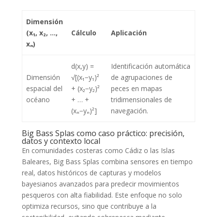
Dimensión
(x₁, x₂, …,
Cálculo
Aplicación
xₙ)
d(x,y) =
Identificación automática
Dimensión
√[(x₁−y₁)²
de agrupaciones de
espacial del
+ (x₂−y₂)²
peces en mapas
océano
+ … +
tridimensionales de
(xₙ−yₙ)²]
navegación.
Big Bass Splas como caso práctico: precisión,
datos y contexto local
En comunidades costeras como Cádiz o las Islas
Baleares, Big Bass Splas combina sensores en tiempo
real, datos históricos de capturas y modelos
bayesianos avanzados para predecir movimientos
pesqueros con alta fiabilidad. Este enfoque no solo
optimiza recursos, sino que contribuye a la