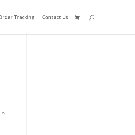
Order Tracking
Contact Us
u
».