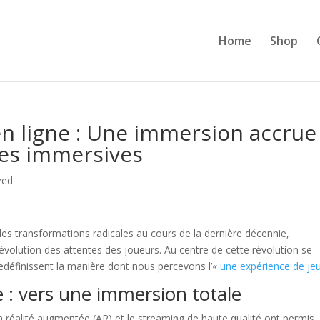
Home
Shop
n ligne : Une immersion accrue
ces immersives
zed
des transformations radicales au cours de la dernière décennie,
évolution des attentes des joueurs. Au centre de cette révolution se
redéfinissent la manière dont nous percevons l’«
une expérience de je
 : vers une immersion totale
la réalité augmentée (AR) et le streaming de haute qualité ont permis