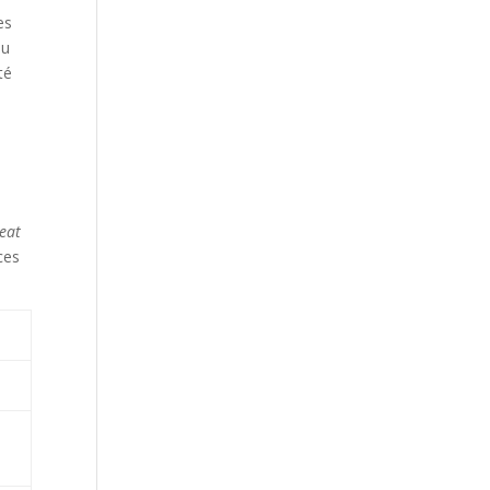
es
eu
té
eat
ces