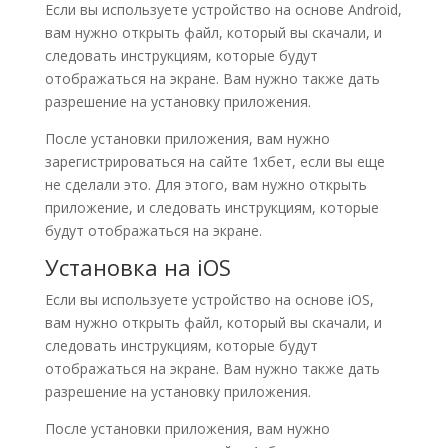
Если вы используете устройство на основе Android,
вам нужно открыть файл, который вы скачали, и
следовать инструкциям, которые будут
отображаться на экране. Вам нужно также дать
разрешение на установку приложения.
После установки приложения, вам нужно
зарегистрироваться на сайте 1хбет, если вы еще
не сделали это. Для этого, вам нужно открыть
приложение, и следовать инструкциям, которые
будут отображаться на экране.
Установка на iOS
Если вы используете устройство на основе iOS,
вам нужно открыть файл, который вы скачали, и
следовать инструкциям, которые будут
отображаться на экране. Вам нужно также дать
разрешение на установку приложения.
После установки приложения, вам нужно