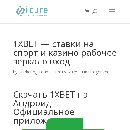
1XBET — ставки на
спорт и казино рабочее
зеркало вход
by
Marketing Team
|
Jun 16, 2025
|
Uncategorized
Скачать 1XBET на
Андроид –
Официальное
приложение