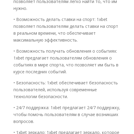
позволяет пользователям легко найти то, что им
нужно.
• Возможность делать ставки на спорт: 1xbet
позволяет пользователям делать ставки на спорт
в реальном времени, что обеспечивает
максимальную эффективность.
• Возможность получать обновления о событиях:
1xbet предлагает пользователям обновления о
событиях в мире спорта, что позволяет им быть в
курсе последних событий.
• Безопасность: 1xbet обеспечивает безопасность
пользователей, используя современные
технологии безопасности.
• 24/7 поддержка: 1xbet предлагает 24/7 поддержку,
чтобы помочь пользователям в случае возникших
вопросов.
• 1xbet зеркало: 1xbet предлагает зеркало, которое