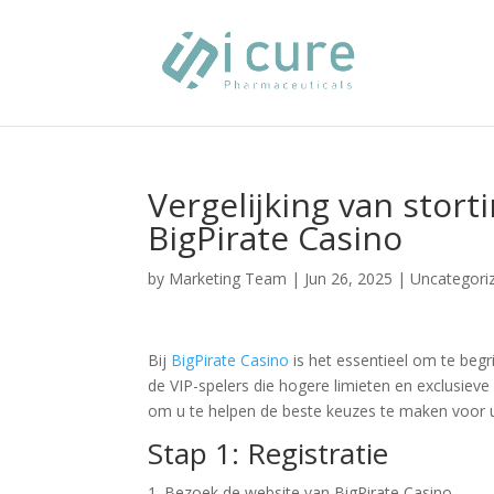
Vergelijking van stor
BigPirate Casino
by
Marketing Team
|
Jun 26, 2025
|
Uncategori
Bij
BigPirate Casino
is het essentieel om te beg
de VIP-spelers die hogere limieten en exclusieve
om u te helpen de beste keuzes te maken voor u
Stap 1: Registratie
Bezoek de website van BigPirate Casino.