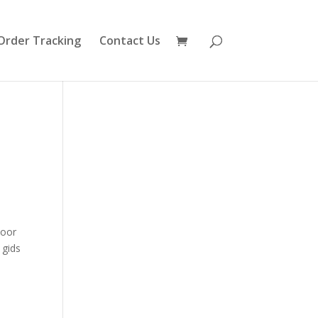
Order Tracking
Contact Us
voor
 gids