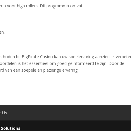
mma voor high rollers. Dit programma omvat:
en.
thoden bij BigPirate Casino kan uw speelervaring aanzienlijk verbete
voordelen is het essentieel om goed geïnformeerd te zijn. Door de
d van een soepele en plezierige ervaring.
t Us
 Solutions