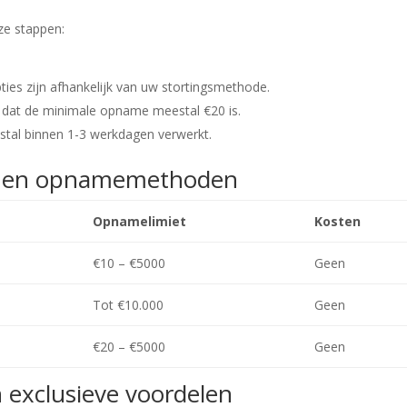
ze stappen:
es zijn afhankelijk van uw stortingsmethode.
p dat de minimale opname meestal €20 is.
al binnen 1-3 werkdagen verwerkt.
gs- en opnamemethoden
Opnamelimiet
Kosten
€10 – €5000
Geen
Tot €10.000
Geen
€20 – €5000
Geen
 exclusieve voordelen