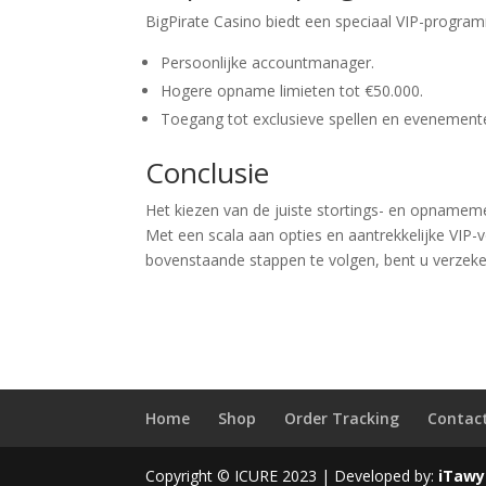
BigPirate Casino biedt een speciaal VIP-progra
Persoonlijke accountmanager.
Hogere opname limieten tot €50.000.
Toegang tot exclusieve spellen en evenement
Conclusie
Het kiezen van de juiste stortings- en opnameme
Met een scala aan opties en aantrekkelijke VIP-
bovenstaande stappen te volgen, bent u verzeker
Home
Shop
Order Tracking
Contac
Copyright © ICURE 2023 | Developed by:
iTawy