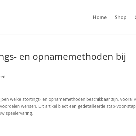
Home
Shop
tings- en opnamemethoden bij
zed
rijpen welke stortings- en opnamemethoden beschikbaar zijn, vooral 
 voordelen wensen. Dit artikel biedt een gedetailleerde stap-voor-stap
w speelervaring.