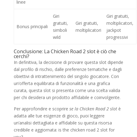
linee
Giri
Giri gratuiti,
gratuiti,
Giri gratuiti,
moltiplicatori,
Bonus principali
simboli
moltiplicatori
jackpot
wild
progressivi
Conclusione: La Chicken Road 2 slot è ciò che
cerchi?
In definitiva, la decisione di provare questa slot dipende
dal profilo di rischio, dalle preferenze tematiche e dagli
obiettivi di intrattenimento del singolo giocatore. Con
un’offerta equilibrata di funzionalità e una grafica
curata, questa slot si presenta come una scelta valida
per chi desidera un prodotto affidabile e coinvolgente.
Per approfondire e scoprire
se la Chicken Road 2 slot
è
adatta alle tue esigenze di gioco, puoi leggere
un’analisi dettagliata e affidabile su questa risorsa
credibile e aggiornata: is the chicken road 2 slot for
you?.