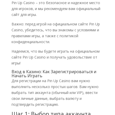
Pin Up Casino – это безопасное и надежное место
для игроков, и мы рекомендуем вам официальный
сайт для игры.
Важно: перед игрой на официальном сайте Pin Up
Casino, убедитесь, что вы знакомы с условиями и
правилами игры, а также с политикой
конфиденциальности.
Надеемся, что вы будете играть на официальном
сайте Pin Up Casino и получать удовольствие от
игры!
Вход в Казино: Как Зарегистрироваться и
Начать Играть
Для регистрации на Pin Up Casino вам нужно
выполнить несколько простых шагов. Вам нужно
выбрать тип аккаунта (обычный или VIP), ввести
свои личные данные, выбрать валюту и
подтвердить регистрацию.
Шаг 1: Выбор типа аккаунта