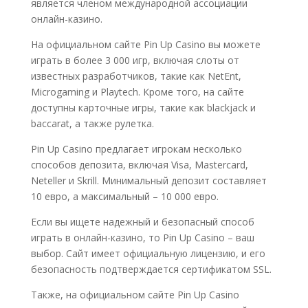
является членом международной ассоциации
онлайн-казино.
На официальном сайте Pin Up Casino вы можете
играть в более 3 000 игр, включая слоты от
известных разработчиков, такие как NetEnt,
Microgaming и Playtech. Кроме того, на сайте
доступны карточные игры, такие как blackjack и
baccarat, а также рулетка.
Pin Up Casino предлагает игрокам несколько
способов депозита, включая Visa, Mastercard,
Neteller и Skrill. Минимальный депозит составляет
10 евро, а максимальный – 10 000 евро.
Если вы ищете надежный и безопасный способ
играть в онлайн-казино, то Pin Up Casino – ваш
выбор. Сайт имеет официальную лицензию, и его
безопасность подтверждается сертификатом SSL.
Также, на официальном сайте Pin Up Casino