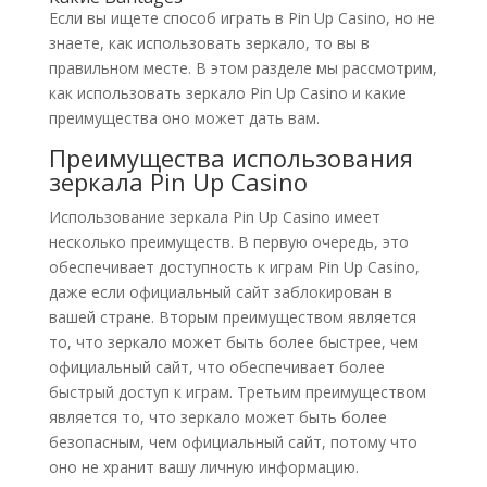
Если вы ищете способ играть в Pin Up Casino, но не
знаете, как использовать зеркало, то вы в
правильном месте. В этом разделе мы рассмотрим,
как использовать зеркало Pin Up Casino и какие
преимущества оно может дать вам.
Преимущества использования
зеркала Pin Up Casino
Использование зеркала Pin Up Casino имеет
несколько преимуществ. В первую очередь, это
обеспечивает доступность к играм Pin Up Casino,
даже если официальный сайт заблокирован в
вашей стране. Вторым преимуществом является
то, что зеркало может быть более быстрее, чем
официальный сайт, что обеспечивает более
быстрый доступ к играм. Третьим преимуществом
является то, что зеркало может быть более
безопасным, чем официальный сайт, потому что
оно не хранит вашу личную информацию.