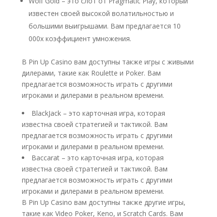
Wolf Gold – это слот от Pragmatic Play, который
известен своей высокой волатильностью и
большими выигрышами. Вам предлагается 10
000x коэффициент умножения.
В Pin Up Casino вам доступны также игры с живыми
дилерами, такие как Roulette и Poker. Вам
предлагается возможность играть с другими
игроками и дилерами в реальном времени.
BlackJack – это карточная игра, которая
известна своей стратегией и тактикой. Вам
предлагается возможность играть с другими
игроками и дилерами в реальном времени.
Baccarat – это карточная игра, которая
известна своей стратегией и тактикой. Вам
предлагается возможность играть с другими
игроками и дилерами в реальном времени.
В Pin Up Casino вам доступны также другие игры,
такие как Video Poker, Keno, и Scratch Cards. Вам