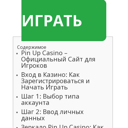
▶️
ИГРАТЬ
Содержимое
Pin Up Casino –
Официальный Сайт для
Игроков
Вход в Казино: Как
Зарегистрироваться и
Начать Играть
Шаг 1: Выбор типа
аккаунта
Шаг 2: Ввод личных
данных
Зеркало Pin Up Casino: Как