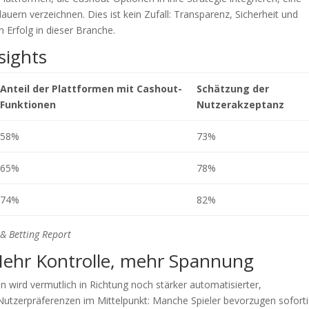
uern verzeichnen. Dies ist kein Zufall: Transparenz, Sicherheit und
en Erfolg in dieser Branche.
sights
Anteil der Plattformen mit Cashout-
Schätzung der
Funktionen
Nutzerakzeptanz
58%
73%
65%
78%
74%
82%
& Betting Report
 Mehr Kontrolle, mehr Spannung
wird vermutlich in Richtung noch stärker automatisierter,
Nutzerpräferenzen im Mittelpunkt: Manche Spieler bevorzugen soforti