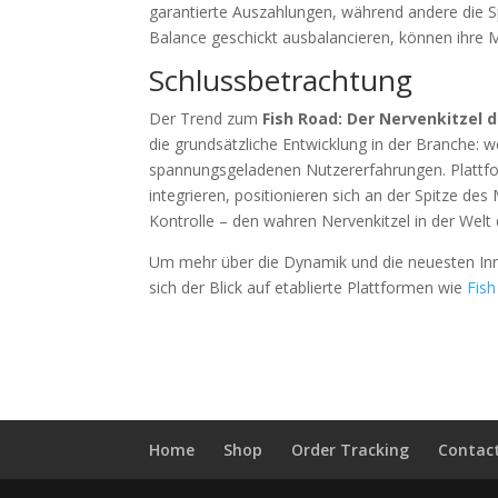
garantierte Auszahlungen, während andere die 
Balance geschickt ausbalancieren, können ihre M
Schlussbetrachtung
Der Trend zum
Fish Road: Der Nervenkitzel 
die grundsätzliche Entwicklung in der Branche: w
spannungsgeladenen Nutzererfahrungen. Plattfo
integrieren, positionieren sich an der Spitze des
Kontrolle – den wahren Nervenkitzel in der Welt d
Um mehr über die Dynamik und die neuesten Inn
sich der Blick auf etablierte Plattformen wie
Fish
Home
Shop
Order Tracking
Contac