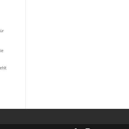
für
ie
ehlt