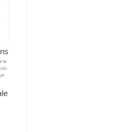
ins
t le
ccès
 un
ale
n