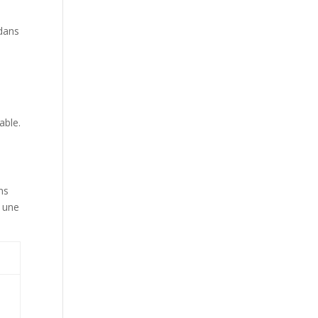
 dans
able.
ns
t une