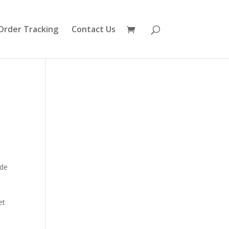
Order Tracking
Contact Us
 de
et