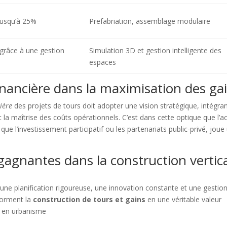
jusqu’à 25%
Prefabriation, assemblage modulaire
 grâce à une gestion
Simulation 3D et gestion intelligente des
espaces
 financière dans la maximisation des ga
ière
des projets de tours doit adopter une vision stratégique, intégran
t la maîtrise des coûts opérationnels. C’est dans cette optique que l’a
ue l’investissement participatif ou les partenariats public-privé, joue
 gagnantes dans la construction vertic
s une planification rigoureuse, une innovation constante et une gestio
forment la
construction de tours et gains
en une véritable valeur
t en urbanisme