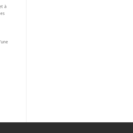
et à
les
’une