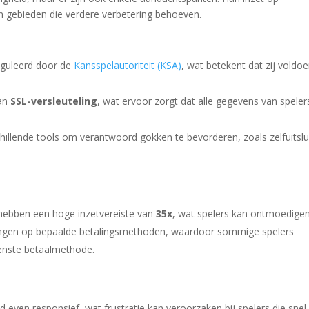
ijn gebieden die verdere verbetering behoeven.
reguleerd door de
Kansspelautoriteit (KSA)
, wat betekent dat zij voldo
van
SSL-versleuteling
, wat ervoor zorgt dat alle gegevens van speler
hillende tools om verantwoord gokken te bevorderen, zoals zelfuitslu
ebben een hoge inzetvereiste van
35x
, wat spelers kan ontmoedigen
kingen op bepaalde betalingsmethoden, waardoor sommige spelers
enste betaalmethode.
ijd even responsief, wat frustratie kan veroorzaken bij spelers die snel