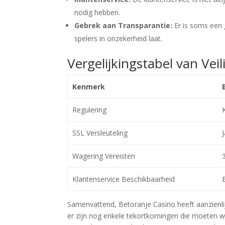
nodig hebben.
Gebrek aan Transparantie:
Er is soms een
spelers in onzekerheid laat.
Vergelijkingstabel van Ve
Kenmerk
Regulering
SSL Versleuteling
J
Wagering Vereisten
Klantenservice Beschikbaarheid
Samenvattend, Betoranje Casino heeft aanzienli
er zijn nog enkele tekortkomingen die moeten 