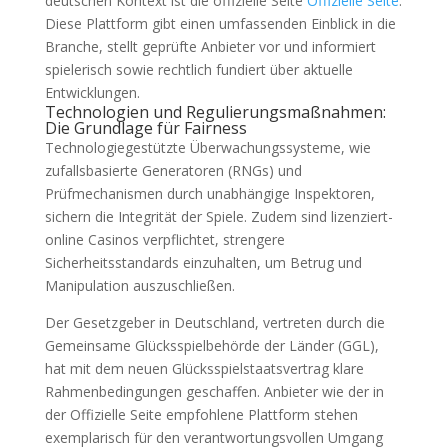
deutschen Kontext ist die offizielle Seite
Offizielle Seite
.
Diese Plattform gibt einen umfassenden Einblick in die
Branche, stellt geprüfte Anbieter vor und informiert
spielerisch sowie rechtlich fundiert über aktuelle
Entwicklungen.
Technologien und Regulierungsmaßnahmen:
Die Grundlage für Fairness
Technologiegestützte Überwachungssysteme, wie
zufallsbasierte Generatoren (RNGs) und
Prüfmechanismen durch unabhängige Inspektoren,
sichern die Integrität der Spiele. Zudem sind lizenziert-
online Casinos verpflichtet, strengere
Sicherheitsstandards einzuhalten, um Betrug und
Manipulation auszuschließen.
Der Gesetzgeber in Deutschland, vertreten durch die
Gemeinsame Glücksspielbehörde der Länder (GGL),
hat mit dem neuen Glücksspielstaatsvertrag klare
Rahmenbedingungen geschaffen. Anbieter wie der in
der Offizielle Seite empfohlene Plattform stehen
exemplarisch für den verantwortungsvollen Umgang