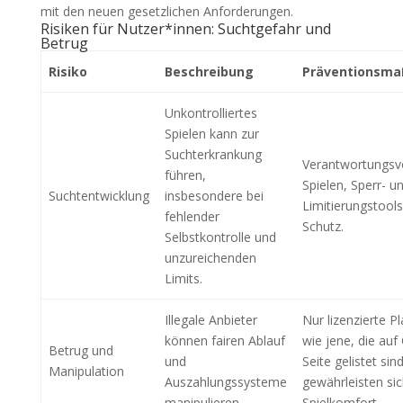
mit den neuen gesetzlichen Anforderungen.
Risiken für Nutzer*innen: Suchtgefahr und
Betrug
Risiko
Beschreibung
Präventionsm
Unkontrolliertes
Spielen kann zur
Suchterkrankung
Verantwortungsvo
führen,
Spielen, Sperr- u
Suchtentwicklung
insbesondere bei
Limitierungstools
fehlender
Schutz.
Selbstkontrolle und
unzureichenden
Limits.
Illegale Anbieter
Nur lizenzierte P
können fairen Ablauf
wie jene, die auf 
Betrug und
und
Seite gelistet sind
Manipulation
Auszahlungssysteme
gewährleisten si
manipulieren.
Spielkomfort.