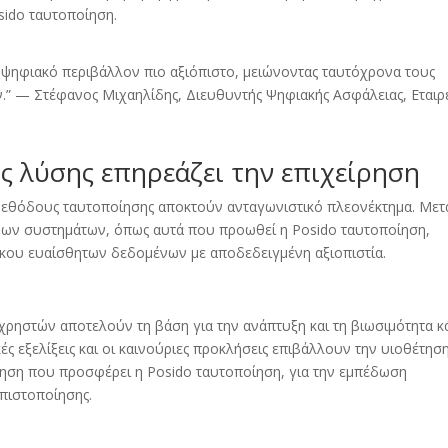
sido ταυτοποίηση.
 ψηφιακό περιβάλλον πιο αξιόπιστο, μειώνοντας ταυτόχρονα τους
” — Στέφανος Μιχαηλίδης, Διευθυντής Ψηφιακής Ασφάλειας, Εταιρ
ς λύσης επηρεάζει την επιχείρηση
 μεθόδους ταυτοποίησης αποκτούν ανταγωνιστικό πλεονέκτημα. Μετ
ων συστημάτων, όπως αυτά που προωθεί η Posido ταυτοποίηση,
κου ευαίσθητων δεδομένων με αποδεδειγμένη αξιοπιστία.
 χρηστών αποτελούν τη βάση για την ανάπτυξη και τη βιωσιμότητα κ
ς εξελίξεις και οι καινούριες προκλήσεις επιβάλλουν την υιοθέτησ
ηση που προσφέρει η Posido ταυτοποίηση, για την εμπέδωση
πιστοποίησης.