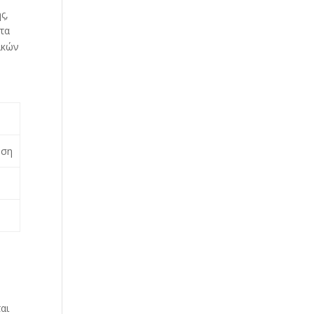
ς,
τα
ικών
ηση
αι