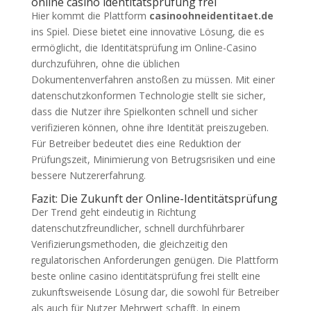
online casino identitätsprüfung frei
Hier kommt die Plattform
casinoohneidentitaet.de
ins Spiel. Diese bietet eine innovative Lösung, die es
ermöglicht, die Identitätsprüfung im Online-Casino
durchzuführen, ohne die üblichen
Dokumentenverfahren anstoßen zu müssen. Mit einer
datenschutzkonformen Technologie stellt sie sicher,
dass die Nutzer ihre Spielkonten schnell und sicher
verifizieren können, ohne ihre Identität preiszugeben.
Für Betreiber bedeutet dies eine Reduktion der
Prüfungszeit, Minimierung von Betrugsrisiken und eine
bessere Nutzererfahrung.
Fazit: Die Zukunft der Online-Identitätsprüfung
Der Trend geht eindeutig in Richtung
datenschutzfreundlicher, schnell durchführbarer
Verifizierungsmethoden, die gleichzeitig den
regulatorischen Anforderungen genügen. Die Plattform
beste online casino identitätsprüfung frei stellt eine
zukunftsweisende Lösung dar, die sowohl für Betreiber
als auch für Nutzer Mehrwert schafft. In einem