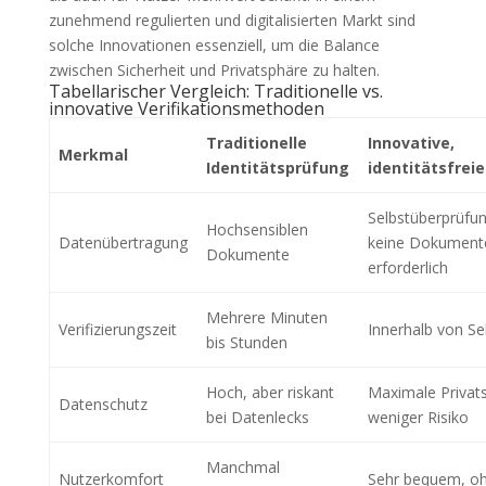
zunehmend regulierten und digitalisierten Markt sind
solche Innovationen essenziell, um die Balance
zwischen Sicherheit und Privatsphäre zu halten.
Tabellarischer Vergleich: Traditionelle vs.
innovative Verifikationsmethoden
Traditionelle
Innovative,
Merkmal
Identitätsprüfung
identitätsfrei
Selbstüberprüfu
Hochsensiblen
Datenübertragung
keine Dokument
Dokumente
erforderlich
Mehrere Minuten
Verifizierungszeit
Innerhalb von S
bis Stunden
Hoch, aber riskant
Maximale Privat
Datenschutz
bei Datenlecks
weniger Risiko
Manchmal
Nutzerkomfort
Sehr bequem, o