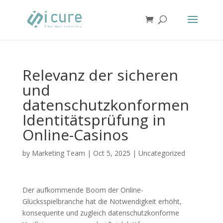
Relevanz der sicheren
und
datenschutzkonformen
Identitätsprüfung in
Online-Casinos
by
Marketing Team
|
Oct 5, 2025
|
Uncategorized
Der aufkommende Boom der Online-
Glücksspielbranche hat die Notwendigkeit erhöht,
konsequente und zugleich datenschutzkonforme