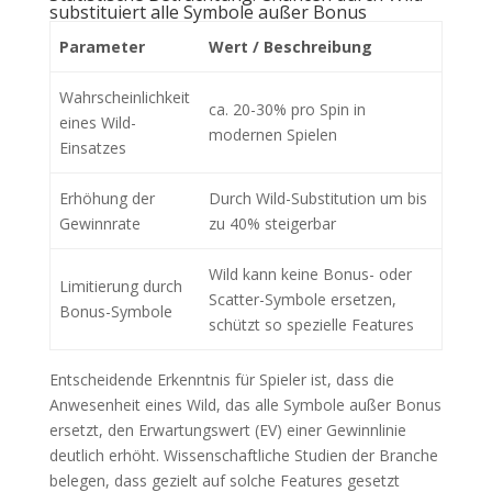
substituiert alle Symbole außer Bonus
Parameter
Wert / Beschreibung
Wahrscheinlichkeit
ca. 20-30% pro Spin in
eines Wild-
modernen Spielen
Einsatzes
Erhöhung der
Durch Wild-Substitution um bis
Gewinnrate
zu 40% steigerbar
Wild kann keine Bonus- oder
Limitierung durch
Scatter-Symbole ersetzen,
Bonus-Symbole
schützt so spezielle Features
Entscheidende Erkenntnis für Spieler ist, dass die
Anwesenheit eines Wild, das alle Symbole außer Bonus
ersetzt, den Erwartungswert (EV) einer Gewinnlinie
deutlich erhöht. Wissenschaftliche Studien der Branche
belegen, dass gezielt auf solche Features gesetzt