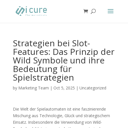
Strategien bei Slot-
Features: Das Prinzip der
Wild Symbole und ihre
Bedeutung für
Spielstrategien
by
Marketing Team
|
Oct 5, 2025
|
Uncategorized
Die Welt der Spielautomaten ist eine faszinierende
Mischung aus Technologie, Glück und strategischem
Einsatz. Insbesondere die Verwendung von Wild-