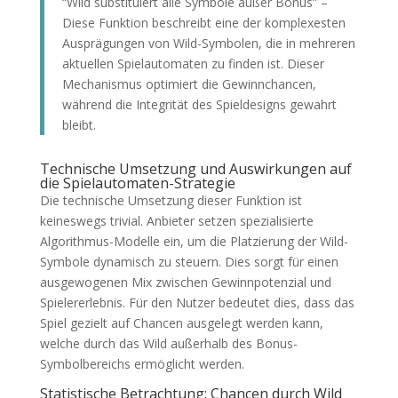
“Wild substituiert alle Symbole außer Bonus” –
Diese Funktion beschreibt eine der komplexesten
Ausprägungen von Wild-Symbolen, die in mehreren
aktuellen Spielautomaten zu finden ist. Dieser
Mechanismus optimiert die Gewinnchancen,
während die Integrität des Spieldesigns gewahrt
bleibt.
Technische Umsetzung und Auswirkungen auf
die Spielautomaten-Strategie
Die technische Umsetzung dieser Funktion ist
keineswegs trivial. Anbieter setzen spezialisierte
Algorithmus-Modelle ein, um die Platzierung der Wild-
Symbole dynamisch zu steuern. Dies sorgt für einen
ausgewogenen Mix zwischen Gewinnpotenzial und
Spielererlebnis. Für den Nutzer bedeutet dies, dass das
Spiel gezielt auf Chancen ausgelegt werden kann,
welche durch das Wild außerhalb des Bonus-
Symbolbereichs ermöglicht werden.
Statistische Betrachtung: Chancen durch Wild