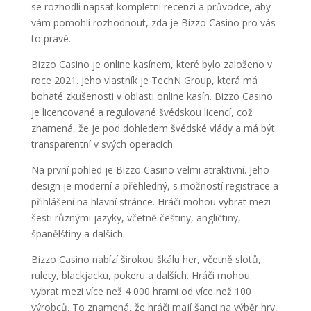
se rozhodli napsat kompletní recenzi a průvodce, aby
vám pomohli rozhodnout, zda je Bizzo Casino pro vás
to pravé.
Bizzo Casino je online kasínem, které bylo založeno v
roce 2021. Jeho vlastník je TechN Group, která má
bohaté zkušenosti v oblasti online kasín. Bizzo Casino
je licencované a regulované švédskou licencí, což
znamená, že je pod dohledem švédské vlády a má být
transparentní v svých operacích.
Na první pohled je Bizzo Casino velmi atraktivní. Jeho
design je moderní a přehledný, s možností registrace a
přihlášení na hlavní stránce. Hráči mohou vybrat mezi
šesti různými jazyky, včetně češtiny, angličtiny,
španělštiny a dalších.
Bizzo Casino nabízí širokou škálu her, včetně slotů,
rulety, blackjacku, pokeru a dalších. Hráči mohou
vybrat mezi více než 4 000 hrami od více než 100
výrobců. To znamená, že hráči mají šanci na výběr hry,