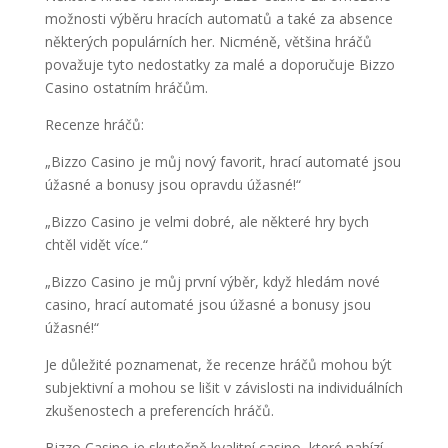
možnosti výběru hracích automatů a také za absence
některých populárních her. Nicméně, většina hráčů
považuje tyto nedostatky za malé a doporučuje Bizzo
Casino ostatním hráčům.
Recenze hráčů:
„Bizzo Casino je můj nový favorit, hrací automaté jsou
úžasné a bonusy jsou opravdu úžasné!“
„Bizzo Casino je velmi dobré, ale některé hry bych
chtěl vidět více.“
„Bizzo Casino je můj první výběr, když hledám nové
casino, hrací automaté jsou úžasné a bonusy jsou
úžasné!“
Je důležité poznamenat, že recenze hráčů mohou být
subjektivní a mohou se lišit v závislosti na individuálních
zkušenostech a preferencích hráčů.
Bizzo Casino je skutečně kvalitní casino, které nabízí