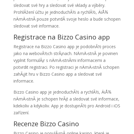
sledovat své hry a sledovat své vklady a výběry.
ProhlÃ­žení účtu je jednoduchÃ½ a rychlÃ½, ÄiÅ¾
nÄmÄ›stnÃ­ pouze potvrdÃ­ svoje heslo a bude schopen
sledovat své informace.
Registrace na Bizzo Casino app
Registrace na Bizzo Casino app je podobnÃ½ proces
jako na webovÃ½ch strÃ¡nach. NÄmÄ›stnÃ­ je povinen
vyplnit formulÃ¡r s nÄmÄ›stnÃ­mi informacemi a
potvrdit registraci. Po registraci je nÄmÄ›stnÃ­ schopen
zahÃ¡jit hru v Bizzo Casino app a sledovat své
informace.
Bizzo Casino app je jednoduchÃ½ a rychlÃ½, ÄiÅ¾
nÄmÄ›stnÃ­ je schopen hrÃ¡t a sledovat své informace,
kdekoliv a kdykoliv. App je dostupnÃ½ pro Android i iOS
zařízení.
Recenze Bizzo Casino
Bizzo Casino je populÃ¡rnÃ­ online kasino, které je