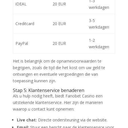
1-3
iDEAL
20 EUR
werkdagen
3-5
Creditcard
20 EUR
werkdagen
1-2
PayPal
20 EUR
werkdagen
Het is belangrijk om de opnamevoorwaarden te
begrijpen, zoals de tijd die het kost om uw geld te
ontvangen en eventuele vergoedingen die van
toepassing kunnen zijn.
Stap 5: Klantenservice benaderen
Als u hulp nodig heeft, biedt Fanobet Casino een
uitstekende klantenservice. Hier zijn de manieren
waarop u contact kunt opnemen:
Live chat:
Directe ondersteuning via de website.
Email:
Stuur een bericht naar de klantenservice voor