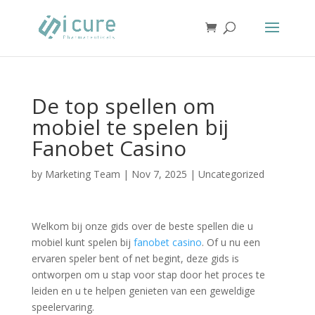
De top spellen om
mobiel te spelen bij
Fanobet Casino
by
Marketing Team
|
Nov 7, 2025
|
Uncategorized
Welkom bij onze gids over de beste spellen die u
mobiel kunt spelen bij
fanobet casino
. Of u nu een
ervaren speler bent of net begint, deze gids is
ontworpen om u stap voor stap door het proces te
leiden en u te helpen genieten van een geweldige
speelervaring.