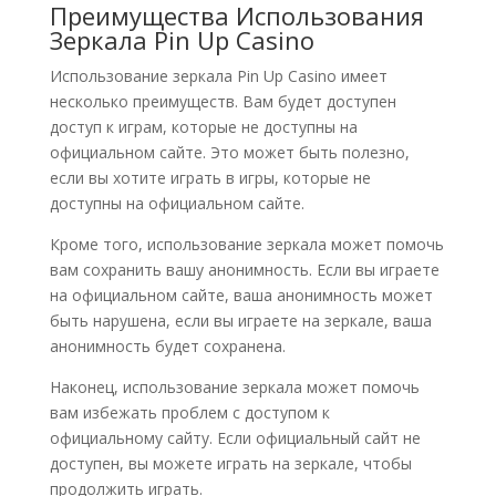
Преимущества Использования
Зеркала Pin Up Casino
Использование зеркала Pin Up Casino имеет
несколько преимуществ. Вам будет доступен
доступ к играм, которые не доступны на
официальном сайте. Это может быть полезно,
если вы хотите играть в игры, которые не
доступны на официальном сайте.
Кроме того, использование зеркала может помочь
вам сохранить вашу анонимность. Если вы играете
на официальном сайте, ваша анонимность может
быть нарушена, если вы играете на зеркале, ваша
анонимность будет сохранена.
Наконец, использование зеркала может помочь
вам избежать проблем с доступом к
официальному сайту. Если официальный сайт не
доступен, вы можете играть на зеркале, чтобы
продолжить играть.