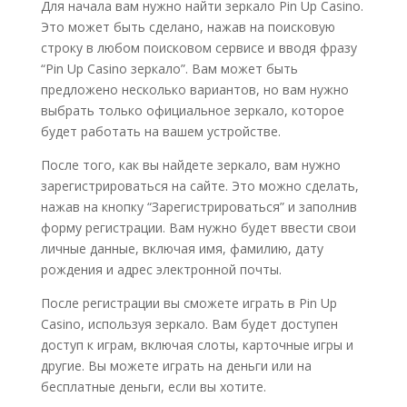
Для начала вам нужно найти зеркало Pin Up Casino.
Это может быть сделано, нажав на поисковую
строку в любом поисковом сервисе и вводя фразу
“Pin Up Casino зеркало”. Вам может быть
предложено несколько вариантов, но вам нужно
выбрать только официальное зеркало, которое
будет работать на вашем устройстве.
После того, как вы найдете зеркало, вам нужно
зарегистрироваться на сайте. Это можно сделать,
нажав на кнопку “Зарегистрироваться” и заполнив
форму регистрации. Вам нужно будет ввести свои
личные данные, включая имя, фамилию, дату
рождения и адрес электронной почты.
После регистрации вы сможете играть в Pin Up
Casino, используя зеркало. Вам будет доступен
доступ к играм, включая слоты, карточные игры и
другие. Вы можете играть на деньги или на
бесплатные деньги, если вы хотите.