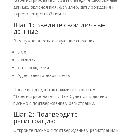
“Зарегистрироваться”. Затем введите свои личные
данные, включая имя, фамилию, дату рождения и
адрес электронной почты.
Шаг 1: Введите свои личные
данные
Вам нужно ввести следующие сведения:
Имя
Фамилия
Дата рождения
Адрес электронной почты
После ввода данных нажмите на кнопку
“Зарегистрироваться”. Вам будет отправлено
письмо с подтверждением регистрации.
Шаг 2: Подтвердите
регистрацию
Откройте письмо с подтверждением регистрации и