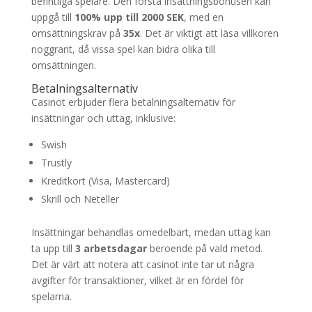
befintliga spelare. Den första insättningsbonusen kan
uppgå till
100% upp till 2000 SEK
, med en
omsättningskrav på
35x
. Det är viktigt att läsa villkoren
noggrant, då vissa spel kan bidra olika till
omsättningen.
Betalningsalternativ
Casinot erbjuder flera betalningsalternativ för
insättningar och uttag, inklusive:
Swish
Trustly
Kreditkort (Visa, Mastercard)
Skrill och Neteller
Insättningar behandlas omedelbart, medan uttag kan
ta upp till
3 arbetsdagar
beroende på vald metod.
Det är värt att notera att casinot inte tar ut några
avgifter för transaktioner, vilket är en fördel för
spelarna.