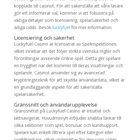
kopplade till casinot. För att säkerställa att våra läsare
gör ett informerat val, kommer vi att fokusera på
viktiga detaljer som licensiering, spelarsäkerhet och
ärliga odds. Besök
luckyfuel
för mer information.
Licensiering och säkerhet
Luckyfuel Casino är licensierat av Spelinspektionen,
vilket innebär att det följer strikta svenska regler och
förordningar avseende online-spel. Detta ger spelare
en trygghet när det kommer till deras insättningar och
spelande. Casinot använder sig av avancerad
krypteringsteknik för att skydda användardata, vilket är
en grundläggande aspekt för att säkerställa
spelarsäkerhet.
Gränssnitt och användarupplevelse
Gränssnittet på Luckyfuel Casino är intuitivt och
lättnavigerat. Huvudmenyn erbjuder snabba länkar till
olika sektioner som spel, bonusar och kundsupport.
Spelare kan enkelt filtrera spel efter kategori eller
speltillverkare, vilket underlättar för den som söker