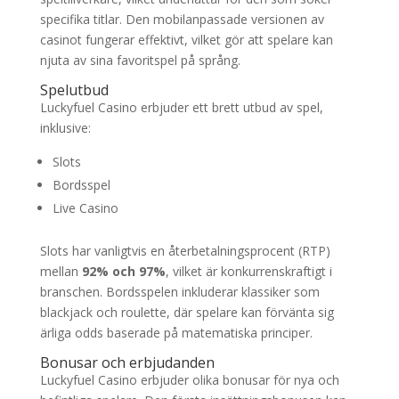
specifika titlar. Den mobilanpassade versionen av
casinot fungerar effektivt, vilket gör att spelare kan
njuta av sina favoritspel på språng.
Spelutbud
Luckyfuel Casino erbjuder ett brett utbud av spel,
inklusive:
Slots
Bordsspel
Live Casino
Slots har vanligtvis en återbetalningsprocent (RTP)
mellan
92% och 97%
, vilket är konkurrenskraftigt i
branschen. Bordsspelen inkluderar klassiker som
blackjack och roulette, där spelare kan förvänta sig
ärliga odds baserade på matematiska principer.
Bonusar och erbjudanden
Luckyfuel Casino erbjuder olika bonusar för nya och