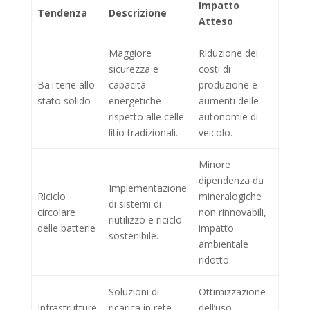
Impatto
Tendenza
Descrizione
Atteso
Maggiore
Riduzione dei
sicurezza e
costi di
BaTterie allo
capacità
produzione e
stato solido
energetiche
aumenti delle
rispetto alle celle
autonomie di
litio tradizionali.
veicolo.
Minore
dipendenza da
Implementazione
Riciclo
mineralogiche
di sistemi di
circolare
non rinnovabili,
riutilizzo e riciclo
delle batterie
impatto
sostenibile.
ambientale
ridotto.
Soluzioni di
Ottimizzazione
Infrastrutture
ricarica in rete
dell’uso