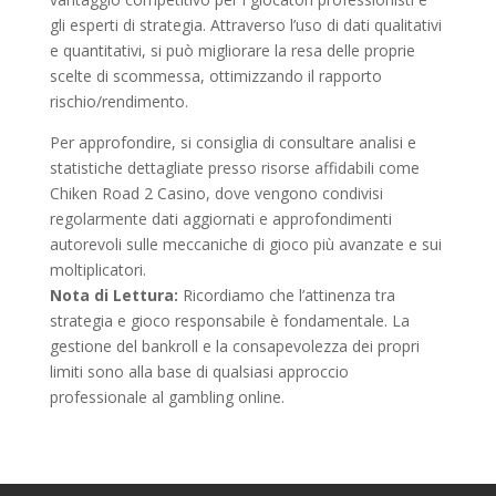
gli esperti di strategia. Attraverso l’uso di dati qualitativi
e quantitativi, si può migliorare la resa delle proprie
scelte di scommessa, ottimizzando il rapporto
rischio/rendimento.
Per approfondire, si consiglia di consultare analisi e
statistiche dettagliate presso risorse affidabili come
Chiken Road 2 Casino, dove vengono condivisi
regolarmente dati aggiornati e approfondimenti
autorevoli sulle meccaniche di gioco più avanzate e sui
moltiplicatori.
Nota di Lettura:
Ricordiamo che l’attinenza tra
strategia e gioco responsabile è fondamentale. La
gestione del bankroll e la consapevolezza dei propri
limiti sono alla base di qualsiasi approccio
professionale al gambling online.