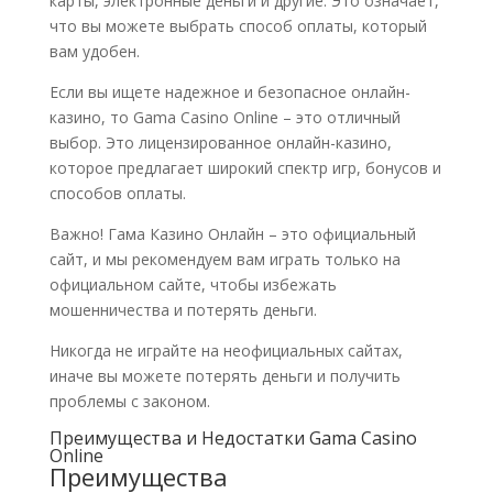
карты, электронные деньги и другие. Это означает,
что вы можете выбрать способ оплаты, который
вам удобен.
Если вы ищете надежное и безопасное онлайн-
казино, то Gama Casino Online – это отличный
выбор. Это лицензированное онлайн-казино,
которое предлагает широкий спектр игр, бонусов и
способов оплаты.
Важно! Гама Казино Онлайн – это официальный
сайт, и мы рекомендуем вам играть только на
официальном сайте, чтобы избежать
мошенничества и потерять деньги.
Никогда не играйте на неофициальных сайтах,
иначе вы можете потерять деньги и получить
проблемы с законом.
Преимущества и Недостатки Gama Casino
Online
Преимущества