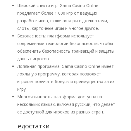
Широкий спектр игр: Gama Casino Online
предлагает более 1 000 игр от ведущих
разработчиков, включая игры с джекпотами,
слоты, карточные игры и многое другое.
Безопасность: платформа использует
современные технологии безопасности, чтобы
обеспечить безопасность транзакций и защиты
данных игроков.
Лояльная программа: Gama Casino Online имеет
лояльную программу, которая позволяет
игрокам получать бонусы и преимущества за их
игру.
Многоязычность: платформа доступна на
нескольких языках, включая русский, что делает
ее доступной для игроков из разных стран.
Недостатки