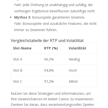
Fakt:
Jede Drehung ist unabhängig und zufällig, die
vorherigen Ergebnisse beeinflussen zukünftige nicht.
Mythos 3:
Bonusspiele garantieren Gewinne.
Fakt:
Bonusspiele sind zusätzliche Features, die nicht
immer zu Gewinnen führen.
Vergleichstabelle der RTP und Volatilität
Slot-Name
RTP (%)
Volatilität
Slot A
96,5%
Niedrig
Slot B
94,8%
Hoch
Slot C
97,2%
Mittel
Nutzen Sie diese Strategien und Informationen, um
Ihre Gewinnchancen im kinbet Casino zu maximieren.
Denken Sie daran, dass verantwortungsvolles Spielen