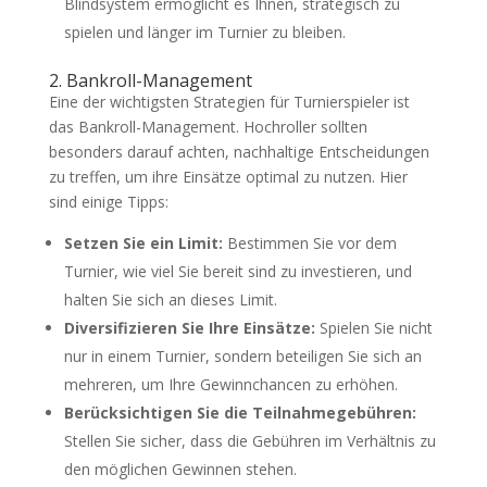
Blindsystem ermöglicht es Ihnen, strategisch zu
spielen und länger im Turnier zu bleiben.
2. Bankroll-Management
Eine der wichtigsten Strategien für Turnierspieler ist
das Bankroll-Management. Hochroller sollten
besonders darauf achten, nachhaltige Entscheidungen
zu treffen, um ihre Einsätze optimal zu nutzen. Hier
sind einige Tipps:
Setzen Sie ein Limit:
Bestimmen Sie vor dem
Turnier, wie viel Sie bereit sind zu investieren, und
halten Sie sich an dieses Limit.
Diversifizieren Sie Ihre Einsätze:
Spielen Sie nicht
nur in einem Turnier, sondern beteiligen Sie sich an
mehreren, um Ihre Gewinnchancen zu erhöhen.
Berücksichtigen Sie die Teilnahmegebühren:
Stellen Sie sicher, dass die Gebühren im Verhältnis zu
den möglichen Gewinnen stehen.