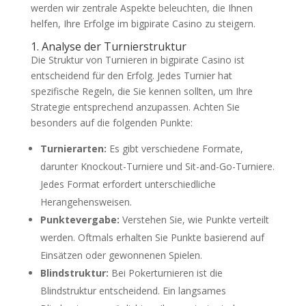
werden wir zentrale Aspekte beleuchten, die Ihnen
helfen, Ihre Erfolge im bigpirate Casino zu steigern.
1. Analyse der Turnierstruktur
Die Struktur von Turnieren in bigpirate Casino ist
entscheidend für den Erfolg. Jedes Turnier hat
spezifische Regeln, die Sie kennen sollten, um Ihre
Strategie entsprechend anzupassen. Achten Sie
besonders auf die folgenden Punkte:
Turnierarten:
Es gibt verschiedene Formate,
darunter Knockout-Turniere und Sit-and-Go-Turniere.
Jedes Format erfordert unterschiedliche
Herangehensweisen.
Punktevergabe:
Verstehen Sie, wie Punkte verteilt
werden. Oftmals erhalten Sie Punkte basierend auf
Einsätzen oder gewonnenen Spielen.
Blindstruktur:
Bei Pokerturnieren ist die
Blindstruktur entscheidend. Ein langsames