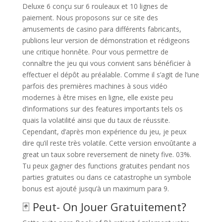
Deluxe 6 conçu sur 6 rouleaux et 10 lignes de
paiement. Nous proposons sur ce site des
amusements de casino para différents fabricants,
publions leur version de démonstration et rédigeons
une critique honnête. Pour vous permettre de
connaître the jeu qui vous convient sans bénéficier à
effectuer el dépôt au préalable. Comme il s’agit de l’une
parfois des premières machines à sous vidéo
modernes à être mises en ligne, elle existe peu
d’informations sur des features importants tels os
quais la volatilité ainsi que du taux de réussite.
Cependant, d’après mon expérience du jeu, je peux
dire qu’il reste très volatile. Cette version envoûtante a
great un taux sobre reversement de ninety five. 03%.
Tu peux gagner des functions gratuites pendant nos
parties gratuites ou dans ce catastrophe un symbole
bonus est ajouté jusqu’à un maximum para 9.
🃏 Peut- On Jouer Gratuitement?