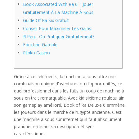
Book Associated With Ra 6 – Jouer
Gratuitement À La Machine À Sous
Guide Of Ra Six Gratuit
Conseil Pour Maximiser Les Gains
🃏 Peut- On Pratiquer Gratuitement?
Fonction Gamble
Plinko Casino
Grâce à ces éléments, la machine à sous offre une
combinaison unique d’aventures ou d’opportunités, ce
quel professionnel dans les faits un coup de machine à
sous en trait remarquable. Avec kid sixième rouleau ain
son gameplay amélioré, Book of Ra Deluxe 6 emmène
les joueurs dans le marché de l’Egypte ancienne. C’est
une machine à sous sur internet qu’il faut absolument
pratiquer en lisant sa description et syns
caractéristiques.