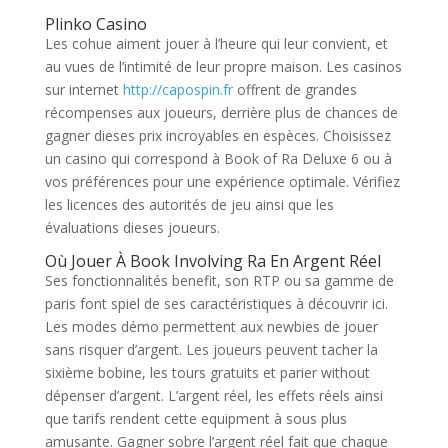
Plinko Casino
Les cohue aiment jouer à l’heure qui leur convient, et
au vues de l’intimité de leur propre maison. Les casinos
sur internet
http://capospin.fr
offrent de grandes
récompenses aux joueurs, derrière plus de chances de
gagner dieses prix incroyables en espèces. Choisissez
un casino qui correspond à Book of Ra Deluxe 6 ou à
vos préférences pour une expérience optimale. Vérifiez
les licences des autorités de jeu ainsi que les
évaluations dieses joueurs.
Où Jouer À Book Involving Ra En Argent Réel
Ses fonctionnalités benefit, son RTP ou sa gamme de
paris font spiel de ses caractéristiques à découvrir ici.
Les modes démo permettent aux newbies de jouer
sans risquer d’argent. Les joueurs peuvent tacher la
sixième bobine, les tours gratuits et parier without
dépenser d’argent. L’argent réel, les effets réels ainsi
que tarifs rendent cette equipment à sous plus
amusante. Gagner sobre l’argent réel fait que chaque