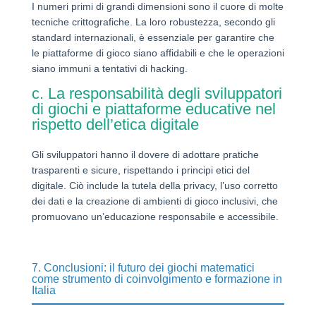
I numeri primi di grandi dimensioni sono il cuore di molte
tecniche crittografiche. La loro robustezza, secondo gli
standard internazionali, è essenziale per garantire che
le piattaforme di gioco siano affidabili e che le operazioni
siano immuni a tentativi di hacking.
c. La responsabilità degli sviluppatori
di giochi e piattaforme educative nel
rispetto dell’etica digitale
Gli sviluppatori hanno il dovere di adottare pratiche
trasparenti e sicure, rispettando i principi etici del
digitale. Ciò include la tutela della privacy, l’uso corretto
dei dati e la creazione di ambienti di gioco inclusivi, che
promuovano un’educazione responsabile e accessibile.
7. Conclusioni: il futuro dei giochi matematici
come strumento di coinvolgimento e formazione in
Italia