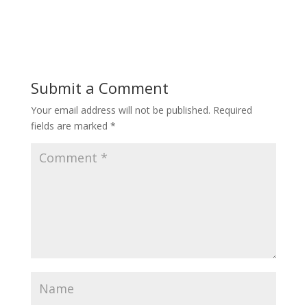
Submit a Comment
Your email address will not be published.
Required
fields are marked
*