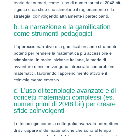
teoria dei numeri, come l’uso di numeri primi di 2048 bit,
il gioco crea sfide che stimolano il ragionamento e la
strategia, coinvolgendo attivamente i partecipanti.
b. La narrazione e la gamification
come strumenti pedagogici
L’approccio narrativo e la gamification sono strumenti
potenti per rendere la matematica più accessibile e
stimolante. In molte iniziative italiane, le storie di
avventure e misteri vengono intrecciate con problemi
matematici, favorendo l’apprendimento attivo e il
coinvolgimento emotivo.
c. L’uso di tecnologie avanzate e di
concetti matematici complessi (es.
numeri primi di 2048 bit) per creare
sfide coinvolgenti
Le tecnologie come la crittografia avanzata permettono
di sviluppare sfide matematiche che sono al tempo