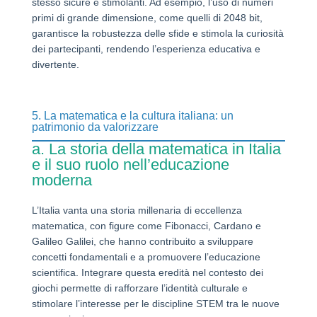
stesso sicure e stimolanti. Ad esempio, l’uso di numeri
primi di grande dimensione, come quelli di 2048 bit,
garantisce la robustezza delle sfide e stimola la curiosità
dei partecipanti, rendendo l’esperienza educativa e
divertente.
5. La matematica e la cultura italiana: un
patrimonio da valorizzare
a. La storia della matematica in Italia
e il suo ruolo nell’educazione
moderna
L’Italia vanta una storia millenaria di eccellenza
matematica, con figure come Fibonacci, Cardano e
Galileo Galilei, che hanno contribuito a sviluppare
concetti fondamentali e a promuovere l’educazione
scientifica. Integrare questa eredità nel contesto dei
giochi permette di rafforzare l’identità culturale e
stimolare l’interesse per le discipline STEM tra le nuove