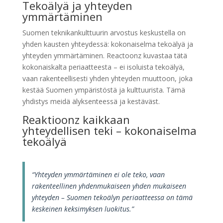
Tekoälyä ja yhteyden
ymmärtäminen
Suomen teknikankulttuurin arvostus keskustella on
yhden kausten yhteydessä: kokonaiselma tekoälyä ja
yhteyden ymmärtäminen. Reactoonz kuvastaa tätä
kokonaiskalta periaatteesta – ei isoluista tekoälyä,
vaan rakenteellisesti yhden yhteyden muuttoon, joka
kestää Suomen ympäristöstä ja kulttuurista. Tämä
yhdistys meidä älyksenteessä ja kestäväst.
Reaktioonz kaikkaan
yhteydellisen teki – kokonaiselma
tekoälyä
“Yhteyden ymmärtäminen ei ole teko, vaan
rakenteellinen yhdenmukaiseen yhden mukaiseen
yhteyden – Suomen tekoälyn periaatteessa on tämä
keskeinen keksimyksen luokitus.”