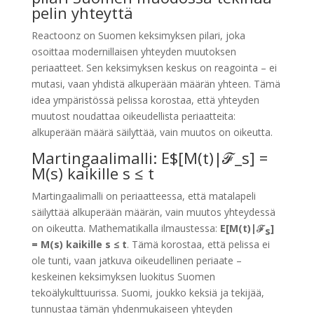
pelin yhteyttä
Reactoonz on Suomen keksimyksen pilari, joka
osoittaa modernillaisen yhteyden muutoksen
periaatteet. Sen keksimyksen keskus on reagointa – ei
mutasi, vaan yhdistä alkuperään määrän yhteen. Tämä
idea ympäristössä pelissa korostaa, että yhteyden
muutost noudattaa oikeudellista periaatteita:
alkuperään määrä säilyttää, vain muutos on oikeutta.
Martingaalimalli: E$[M(t)|ℱ_s] =
M(s) kaikille s ≤ t
Martingaalimalli on periaatteessa, että matalapeli
säilyttää alkuperään määrän, vain muutos yhteydessä
on oikeutta. Mathematikalla ilmaustessa:
E[M(t)|ℱ
]
s
= M(s) kaikille s ≤ t
. Tämä korostaa, että pelissa ei
ole tunti, vaan jatkuva oikeudellinen periaate –
keskeinen keksimyksen luokitus Suomen
tekoälykulttuurissa. Suomi, joukko keksiä ja tekijää,
tunnustaa tämän yhdenmukaiseen yhteyden