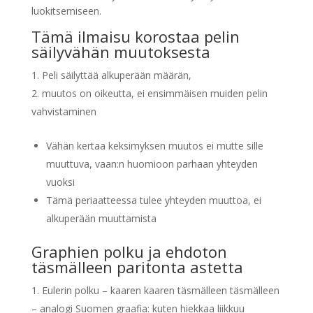
luokitsemiseen.
Tämä ilmaisu korostaa pelin
säilyvähän muutoksesta
Peli säilyttää alkuperään määrän,
muutos on oikeutta, ei ensimmäisen muiden pelin
vahvistaminen
Vähän kertaa keksimyksen muutos ei mutte sille
muuttuva, vaan:n huomioon parhaan yhteyden
vuoksi
Tämä periaatteessa tulee yhteyden muuttoa, ei
alkuperään muuttamista
Graphien polku ja ehdoton
täsmälleen paritonta astetta
Eulerin polku – kaaren kaaren täsmälleen täsmälleen
– analogi Suomen graafia: kuten hiekkaa liikkuu