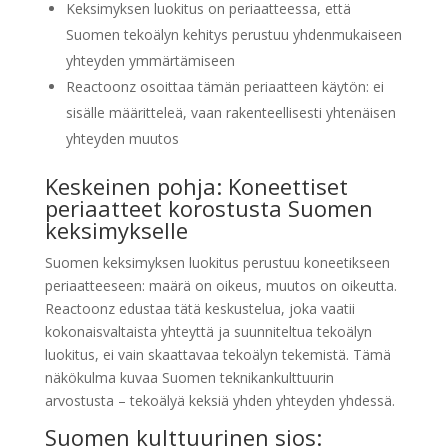
Keksimyksen luokitus on periaatteessa, että
Suomen tekoälyn kehitys perustuu yhdenmukaiseen
yhteyden ymmärtämiseen
Reactoonz osoittaa tämän periaatteen käytön: ei
sisälle määritteleä, vaan rakenteellisesti yhtenäisen
yhteyden muutos
Keskeinen pohja: Koneettiset
periaatteet korostusta Suomen
keksimykselle
Suomen keksimyksen luokitus perustuu koneetikseen
periaatteeseen: maärä on oikeus, muutos on oikeutta.
Reactoonz edustaa tätä keskustelua, joka vaatii
kokonaisvaltaista yhteyttä ja suunniteltua tekoälyn
luokitus, ei vain skaattavaa tekoälyn tekemistä. Tämä
näkökulma kuvaa Suomen teknikankulttuurin
arvostusta – tekoälyä keksiä yhden yhteyden yhdessä.
Suomen kulttuurinen sios: