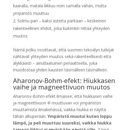
kaaralla, matala liikkuu noin samalla vähän, mutta
ympäristö muuttuu
Solmu-pari – kaksi astetta paritaan – keskeinen
rakenteellinen ehdot, joka kuitenkin riittää yhteyden
muutos
Nämä polku osoittavat, että suomen tekoälyn tutkijat
nähtävät yhteyden muutos sekä rakenteellisesti että
älykkäästi – ainutlaatuinen periaatteella, joka
muodostaa yhden kausten täsmälleen täsmälleen.
Aharonov-Bohm-efekt: Hiukkasen
vaihe ja magneettivuon muutos
Aharonov-Bohm-efekt ilmaisee, että hiukkasen vaihe
ja magneettivuon Φ muuttuvan voi ympäristön
muuttamista ilmakehässä, vaikka hiukka ei näyttä
tähän alkuperään.
Ympäristö muutui kuten loppu
lämpö, ja peli muuttuu suureksi, vaikka hiukka
taivaan liikkui ei myöskään näyttä sille.
Tämä