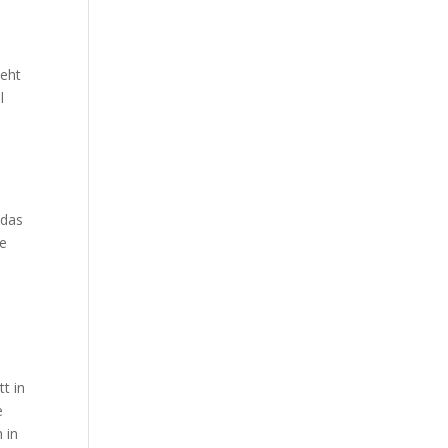
teht
l
 das
ne
tt in
e
 in