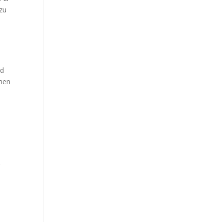
 zu
nd
chen
r