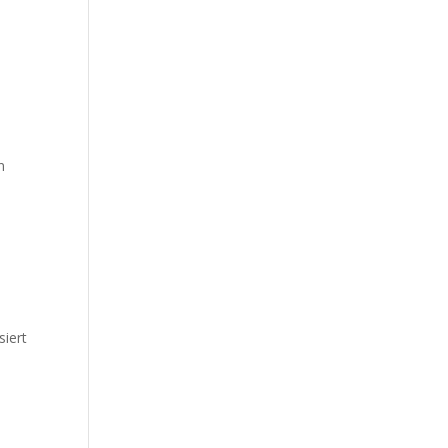
n
siert