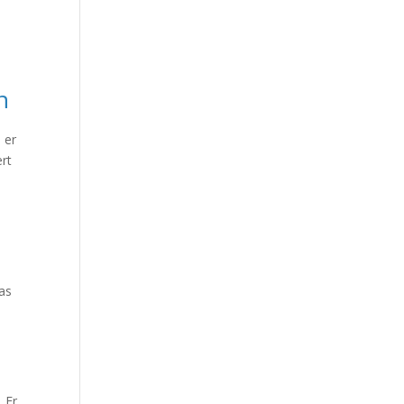
n
 er
rt
das
. Er