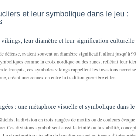
cliers et leur symbolique dans le jeu :
s
 vikings, leur diamètre et leur signification culturelle
e défense, avaient souvent un diamètre significatif, allant jusqu’à 9
symboliques comme la croix nordique ou des runes, reflétait leur ide
exte français, ces symboles vikings rappellent les invasions norrois
ne, créant une connexion entre la tradition guerrière et les
angées : une métaphore visuelle et symbolique dans le
elds, la division en trois rangées de motifs ou de couleurs évoque
re. Ces divisions symbolisent aussi la trinité ou la stabilité, concep
 La structuration visuelle du bouclier permet au joueur d’interpréte