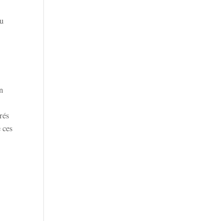
du
n
rés
e ces