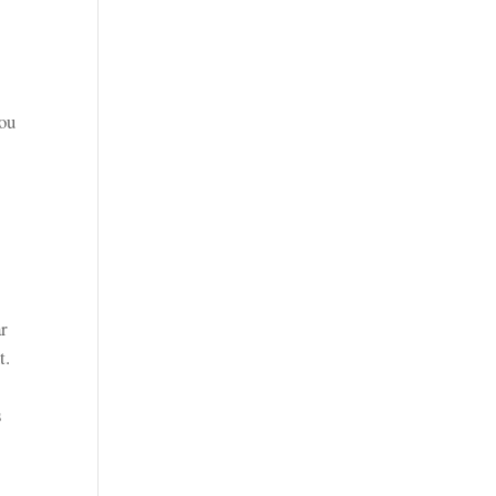
 ou
ar
t.
s