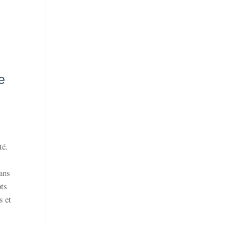
e
té.
dans
pts
s et