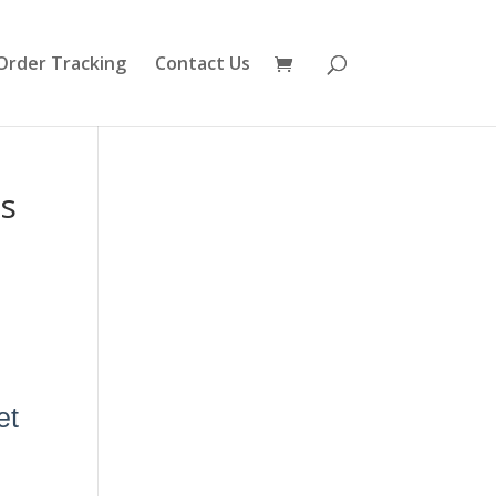
Order Tracking
Contact Us
es
et