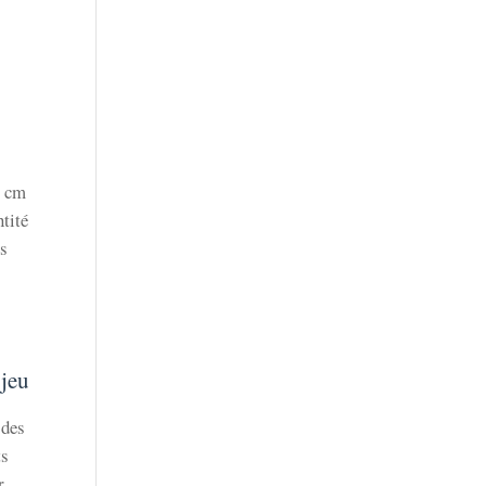
0 cm
ntité
es
 jeu
 des
ts
r