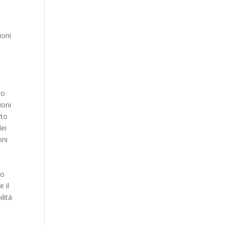
ioni
to
ioni
sto
dei
oni
do
 il
ilità