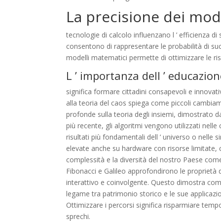
La precisione dei mode
tecnologie di calcolo influenzano l ’ efficienza di si
consentono di rappresentare le probabilità di suc
modelli matematici permette di ottimizzare le ri
L ’ importanza dell ’ educazi
significa formare cittadini consapevoli e innovativ
alla teoria del caos spiega come piccoli cambiam
profonde sulla teoria degli insiemi, dimostrato d
più recente, gli algoritmi vengono utilizzati nell
risultati più fondamentali dell ’ universo o nelle s
elevate anche su hardware con risorse limitate, 
complessità e la diversità del nostro Paese come 
Fibonacci e Galileo approfondirono le proprietà 
interattivo e coinvolgente. Questo dimostra come
legame tra patrimonio storico e le sue applicazioni
Ottimizzare i percorsi significa risparmiare temp
sprechi.