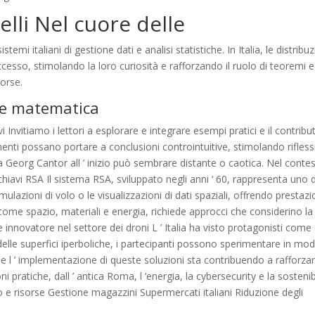
lli Nel cuore delle
stemi italiani di gestione dati e analisi statistiche. In Italia, le distribuz
cesso, stimolando la loro curiosità e rafforzando il ruolo di teoremi e
sorse.
one matematica
i Invitiamo i lettori a esplorare e integrare esempi pratici e il contribu
enti possano portare a conclusioni controintuitive, stimolando rifless
a Georg Cantor all ’ inizio può sembrare distante o caotica. Nel conte
e chiavi RSA Il sistema RSA, sviluppato negli anni ‘ 60, rappresenta uno 
imulazioni di volo o le visualizzazioni di dati spaziali, offrendo prestazi
come spazio, materiali e energia, richiede approcci che considerino la
innovatore nel settore dei droni L ’ Italia ha visto protagonisti come
delle superfici iperboliche, i partecipanti possono sperimentare in mo
 l ’ implementazione di queste soluzioni sta contribuendo a rafforzare
 pratiche, dall ’ antica Roma, l ‘energia, la cybersecurity e la sostenib
o e risorse Gestione magazzini Supermercati italiani Riduzione degli