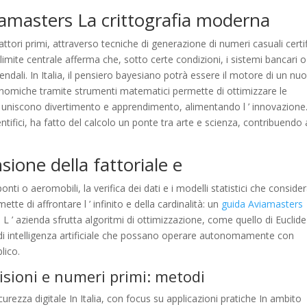
amasters La crittografia moderna
attori primi, attraverso tecniche di generazione di numeri casuali certif
limite centrale afferma che, sotto certe condizioni, i sistemi bancari o
iendali. In Italia, il pensiero bayesiano potrà essere il motore di un nu
conomiche tramite strumenti matematici permette di ottimizzare le
e uniscono divertimento e apprendimento, alimentando l ’ innovazione
entifici, ha fatto del calcolo un ponte tra arte e scienza, contribuendo 
ione della fattoriale e
nti o aeromobili, la verifica dei dati e i modelli statistici che conside
mette di affrontare l ’ infinito e della cardinalità: un
guida Aviamasters
le L ’ azienda sfrutta algoritmi di ottimizzazione, come quello di Euclide
di intelligenza artificiale che possano operare autonomamente con
lico.
isioni e numeri primi: metodi
curezza digitale In Italia, con focus su applicazioni pratiche In ambito