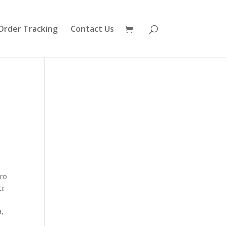
Order Tracking
Contact Us
ero
i:
a,