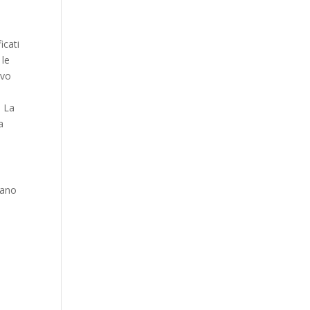
icati
 le
ovo
. La
a
rano